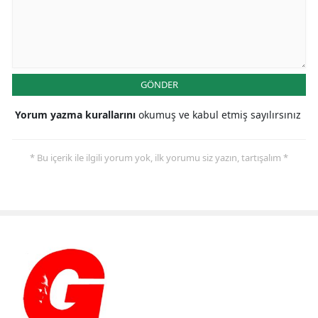
GÖNDER
Yorum yazma kurallarını
okumuş ve kabul etmiş sayılırsınız
* Bu içerik ile ilgili yorum yok, ilk yorumu siz yazın, tartışalım *