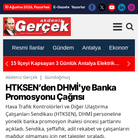
10 Ağustos 2026, Pazartesi
E-Gazete
Yazarlar
Resmi İlanlar
Gündem
Antalya
Ekonomi
n
15 İlçeyi Kapsayan 3 Günlük Antalya Elektrik
M
Kesintisi: 10-11-12 Ağustos Programı Açıklandı
Ka
Akdeniz Gerçek
|
Gündoğmuş
HTKSEN’den DHMİ'ye Banka
Promosyonu Çağrısı
Hava Trafik Kontrolörleri ve Diğer Ulaştırma
Çalışanları Sendikası (HTKSEN), DHMİ personeline
yönelik banka promosyon ihalesi öncesi şartlarını
açıkladı. Sendika, şeffaflık, adil rekabet ve çalışanların
mağdur olmaması için net talepler sıraladı.