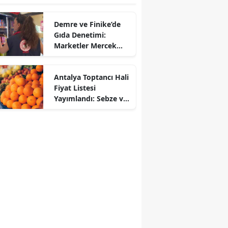
Demre ve Finike’de
Gıda Denetimi:
Marketler Mercek
Altına Alındı
Antalya Toptancı Hali
Fiyat Listesi
Yayımlandı: Sebze ve
Meyvede Son Durum