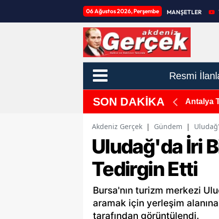
06 Ağustos 2026, Perşembe
MANŞETLER
Resmi İlanl
SON DAKİKA
 Altına Alındı
Antalya 
Akdeniz Gerçek
|
Gündem
|
Uludağ'
Uludağ'da İri B
Tedirgin Etti
Bursa'nın turizm merkezi Ulu
aramak için yerleşim alanına
tarafından görüntülendi.