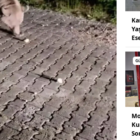
Ka
Ya
Es
G
Mo
Ku
Son