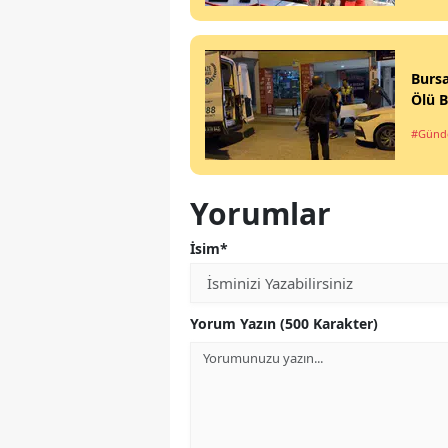
Bursa
Ölü 
#Gün
Yorumlar
İsim*
Yorum Yazın (500 Karakter)