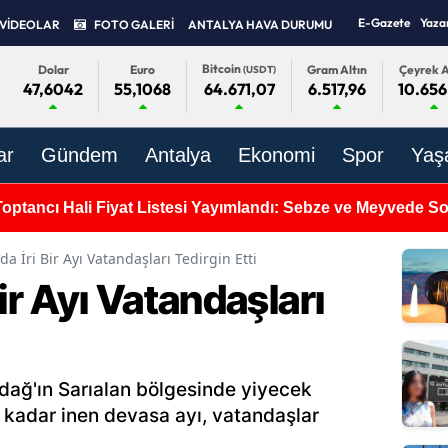
E-Gazete
Yaza
VİDEOLAR
FOTO GALERİ
ANTALYA HAVA DURUMU
Bitcoin
Dolar
Euro
Gram Altın
Çeyrek A
(USDT)
47,6042
55,1068
6.517,96
10.656
64.671,07
ar
Gündem
Antalya
Ekonomi
Spor
Yaş
Toptancı Hali Fiyat Listesi Yayımlandı: Sebze ve Meyvede 
da İri Bir Ayı Vatandaşları Tedirgin Etti
ir Ayı Vatandaşları
dağ'ın Sarıalan bölgesinde yiyecek
 kadar inen devasa ayı, vatandaşlar