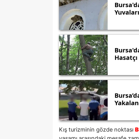
Bursa'da
Yuvalar
Bursa'd
Hasatçı
Bursa’d
Yakalan
Kış turizminin gözde noktası
B
yaşamı arasındaki mesafe zama