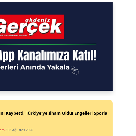
nı Kaybetti, Türkiye'ye İlham Oldu! Engelleri Sporla
dem
/ 03 Ağustos 2026