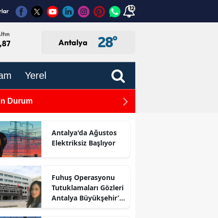
12
rlar
ltın
28
°
Antalya
,87
am
Yerel
Son Durum
TBMM'de Kabul Edildi: Gaz
Antalya'da Ağustos
Elektriksiz Başlıyor
Fuhuş Operasyonu
Tutuklamaları Gözleri
Antalya Büyükşehir’e
Çevirdi