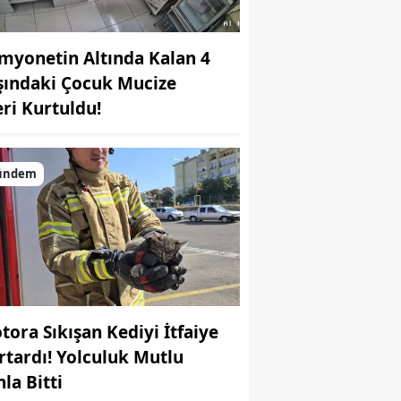
myonetin Altında Kalan 4
şındaki Çocuk Mucize
eri Kurtuldu!
ündem
tora Sıkışan Kediyi İtfaiye
rtardı! Yolculuk Mutlu
la Bitti