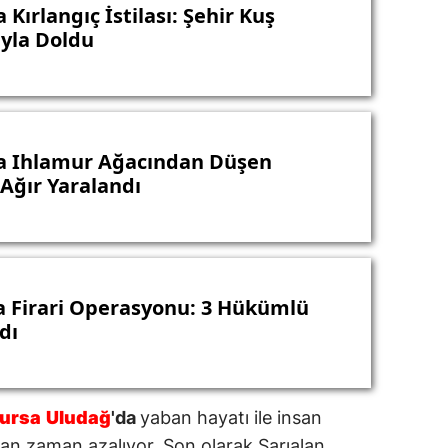
 Kırlangıç İstilası: Şehir Kuş
ıyla Doldu
a Ihlamur Ağacından Düşen
 Ağır Yaralandı
a Firari Operasyonu: 3 Hükümlü
dı
ursa
Uludağ
'da
yaban hayatı ile insan
n zaman azalıyor. Son olarak Sarıalan