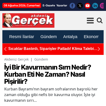
08 Ağustos 2026, Cumartesi
E-Gazete
Yazarlar
Resmi İlanlar
Gündem
Antalya
Ekonomi
okak
Sıcaklar Bastırdı, Siparişler Patladı! Klima Talebi
An
e Son
Yüzde 171 Arttı
Akdeniz Gerçek
|
Gündem
İyi Bir Kavurmanın Sırrı Nedir?
Kurban Eti Ne Zaman? Nasıl
Pişirilir?
Kurban Bayramı’nın bayram sofralarının başrolü her
zaman olduğu gibi nefis bir kavurma oluyor. İşte iyi
kavurmanın sırrı…