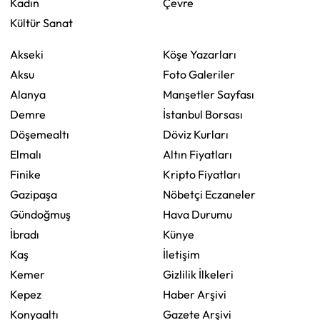
Kadın
Çevre
Kültür Sanat
Akseki
Köşe Yazarları
Aksu
Foto Galeriler
Alanya
Manşetler Sayfası
Demre
İstanbul Borsası
Döşemealtı
Döviz Kurları
Elmalı
Altın Fiyatları
Finike
Kripto Fiyatları
Gazipaşa
Nöbetçi Eczaneler
Gündoğmuş
Hava Durumu
İbradı
Künye
Kaş
İletişim
Kemer
Gizlilik İlkeleri
Kepez
Haber Arşivi
Konyaaltı
Gazete Arşivi