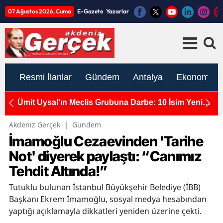
07 Ağustos 2026, Cuma
E-Gazete
Yazarlar
Resmi İlanlar
Gündem
Antalya
Ekonomi
tı:
Ümit Uysal'ın Meclis Grubuna Darbe: 10 İsim Yeni
A
Parti'de
S
Akdeniz Gerçek
|
Gündem
İmamoğlu Cezaevinden 'Tarihe
Not' diyerek paylaştı: “Canımız
Tehdit Altında!”
Tutuklu bulunan İstanbul Büyükşehir Belediye (İBB)
Başkanı Ekrem İmamoğlu, sosyal medya hesabından
yaptığı açıklamayla dikkatleri yeniden üzerine çekti.