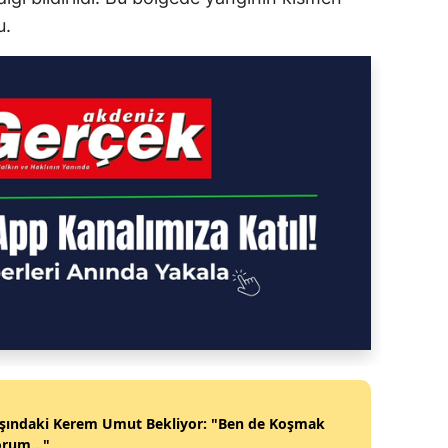
u.
aşındaki Kerem Umut Bekliyor: "Ben de Koşmak
orum..."