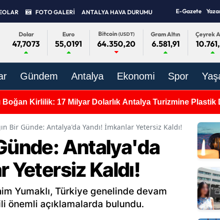
E-Gazete
Yaza
EOLAR
FOTO GALERİ
ANTALYA HAVA DURUMU
Bitcoin
Dolar
Euro
Gram Altın
Çeyrek A
(USDT)
47,7073
55,0191
6.581,91
10.761
64.350,20
ar
Gündem
Antalya
Ekonomi
Spor
Yaş
 Boğan Kirlilik: 17 Milyar Dolarlık Antalya Turizmine Plastik
ın Bir Günde: Antalya'da Yandı! İmkanlar Yetersiz Kaldı!
 Günde: Antalya'da
r Yetersiz Kaldı!
him Yumaklı, Türkiye genelinde devam
ili önemli açıklamalarda bulundu.