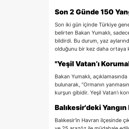
Son 2 Günde 150 Yang
Son iki gün içinde Türkiye gen
belirten Bakan Yumaklı, sadec
bildirdi. Bu durum, yaz aylarınd
olduğunu bir kez daha ortaya 
"Yeşil Vatan’ı Korum
Bakan Yumaklı, açıklamasında 
bulunarak, “Ormanın yanmasına
kurşun gibidir. Yeşil Vatan’ı k
Balıkesir'deki Yangın
Balıkesir’in Havran ilçesinde ç
ve 25 arazöz ile müdahale edild