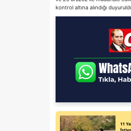
kontrol altına alındığı duyuruld
11 Y
İstiy