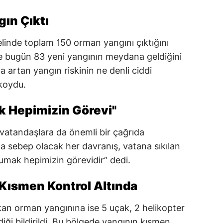
ın Çıktı
elinde toplam 150 orman yangını çıktığını
e bugün 83 yeni yangının meydana geldiğini
a artan yangın riskinin ne denli ciddi
koydu.
ak Hepimizin Görevi"
vatandaşlara da önemli bir çağrıda
 sebep olacak her davranış, vatana sıkılan
orumak hepimizin görevidir” dedi.
 Kısmen Kontrol Altında
ıkan orman yangınına ise 5 uçak, 2 helikopter
iği bildirildi. Bu bölgede yangının kısmen