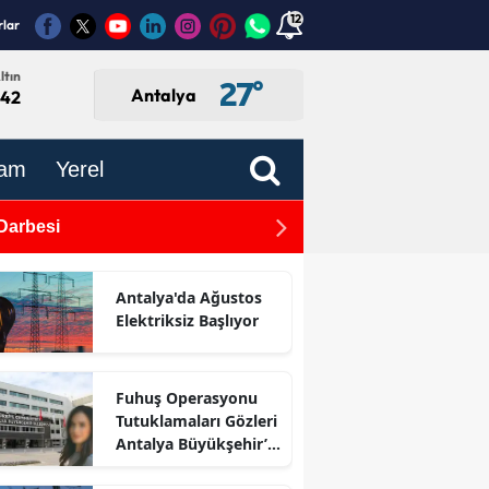
12
rlar
ltın
27
°
Antalya
,42
am
Yerel
 Darbesi
11 Yaşındaki Kerem Umut 
Antalya'da Ağustos
Elektriksiz Başlıyor
Fuhuş Operasyonu
Tutuklamaları Gözleri
Antalya Büyükşehir’e
Çevirdi