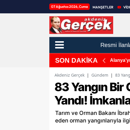
07 Ağustos 2026, Cuma
MANŞETLER
VİD
Resmi İlanl
SON DAKİKA
Deprem!
Alanya'yı
Akdeniz Gerçek
|
Gündem
|
83 Yang
83 Yangın Bir
Yandı! İmkanla
Tarım ve Orman Bakanı İbra
eden orman yangınlarıyla ilg