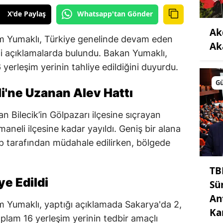
X'de Paylaş
Whatsapp'tan Gönder
Ak
m Yumaklı, Türkiye genelinde devam eden
Ak
mli açıklamalarda bulundu. Bakan Yumaklı,
 yerleşim yerinin tahliye edildiğini duyurdu.
G
'ne Uzanan Alev Hattı
 Bilecik’in Gölpazarı ilçesine sıçrayan
neli ilçesine kadar yayıldı. Geniş bir alana
p tarafından müdahale edilirken, bölgede
TB
ye Edildi
Sü
An
 Yumaklı, yaptığı açıklamada Sakarya'da 2,
Ka
oplam 16 yerleşim yerinin tedbir amaçlı