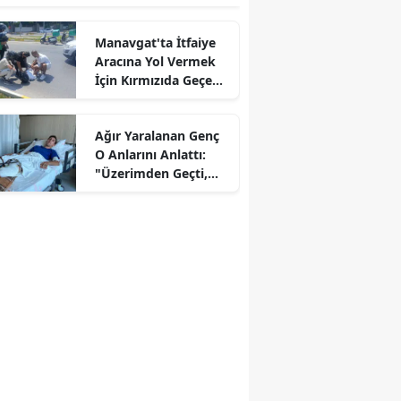
Manavgat'ta İtfaiye
Aracına Yol Vermek
İçin Kırmızıda Geçen
Sürücü Kaza Yaptı
Ağır Yaralanan Genç
O Anlarını Anlattı:
"Üzerimden Geçti,
Frene Bile Basmadı!"