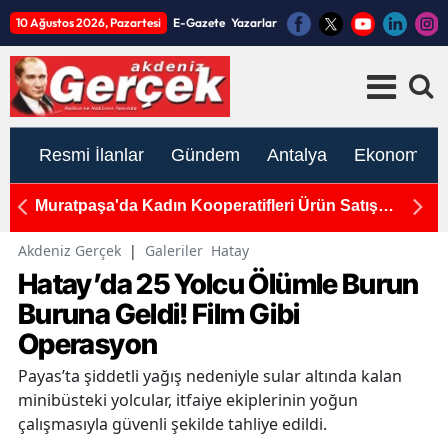
10 Ağustos 2026, Pazartesi
E-Gazete
Yazarlar
Resmi İlanlar
Gündem
Antalya
Ekonomi
ı:
Muratpaşa'da Kadın Kooperatifleri Ürün Satış
Ma
Mağazası'ndan Üreticiye Destek
E
Akdeniz Gerçek
|
Galeriler
Hatay
Hatay’da 25 Yolcu Ölümle Burun
Buruna Geldi! Film Gibi
Operasyon
Payas’ta şiddetli yağış nedeniyle sular altında kalan
minibüsteki yolcular, itfaiye ekiplerinin yoğun
çalışmasıyla güvenli şekilde tahliye edildi.