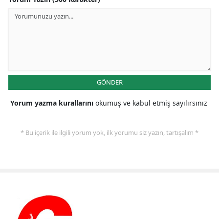
GÖNDER
Yorum yazma kurallarını
okumuş ve kabul etmiş sayılırsınız
* Bu içerik ile ilgili yorum yok, ilk yorumu siz yazın, tartışalım *