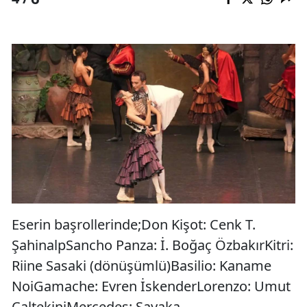
Eserin başrollerinde;Don Kişot: Cenk T.
ŞahinalpSancho Panza: İ. Boğaç ÖzbakırKitri:
Riine Sasaki (dönüşümlü)Basilio: Kaname
NoiGamache: Evren İskenderLorenzo: Umut
ÇaltekiniMercedes: Sayaka