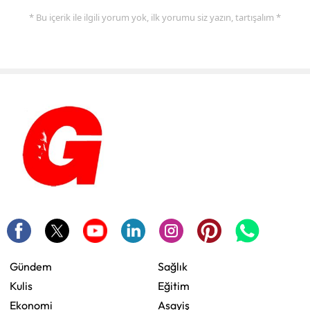
* Bu içerik ile ilgili yorum yok, ilk yorumu siz yazın, tartışalım *
Gündem
Sağlık
Kulis
Eğitim
Ekonomi
Asayiş