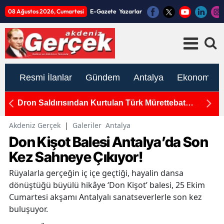
08 Ağustos 2026, Cumartesi
E-Gazete
Yazarlar
Resmi İlanlar
Gündem
Antalya
Ekonomi
'den
Dron Saldırısından Kurtulan Türk Mürettebat
A
Antalya'da
U
Akdeniz Gerçek
|
Galeriler
Antalya
Don Kişot Balesi Antalya’da Son
Kez Sahneye Çıkıyor!
Rüyalarla gerçeğin iç içe geçtiği, hayalin dansa
dönüştüğü büyülü hikâye ‘Don Kişot’ balesi, 25 Ekim
Cumartesi akşamı Antalyalı sanatseverlerle son kez
buluşuyor.