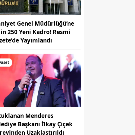
niyet Genel Müdürlüğü’ne
Bin 250 Yeni Kadro! Resmi
zete’de Yayımlandı
yaset
tuklanan Menderes
lediye Başkanı İlkay Çiçek
revinden Uzaklaştırıldı