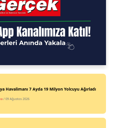
ya Havalimanı 7 Ayda 19 Milyon Yolcuyu Ağırladı
ya
/ 09 Ağustos 2026