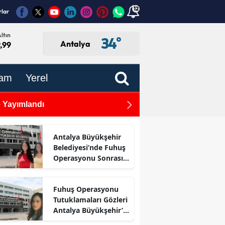
12
rlar
ltın
34
°
Antalya
,99
am
Yerel
 Yayımlandı
Minikler Direksiyon Başına 
Antalya Büyükşehir
Belediyesi’nde Fuhuş
Operasyonu Sonrası
İlk Adım
Fuhuş Operasyonu
Tutuklamaları Gözleri
Antalya Büyükşehir’e
Çevirdi