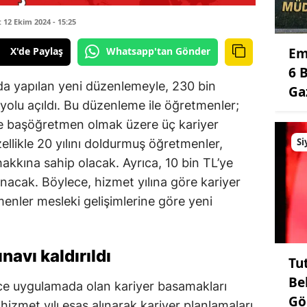
12 Ekim 2024 - 15:25
X'de Paylaş
Whatsapp'tan Gönder
Em
6 
a yapılan yeni düzenlemeyle, 230 bin
Ga
olu açıldı. Bu düzenleme ile öğretmenler;
 başöğretmen olmak üzere üç kariyer
Si
ellikle 20 yılını doldurmuş öğretmenler,
kına sahip olacak. Ayrıca, 10 bin TL’ye
acak. Böylece, hizmet yılına göre kariyer
enler mesleki gelişimlerine göre yeni
navı kaldırıldı
Tu
Be
nce uygulamada olan kariyer basamakları
Gö
 hizmet yılı esas alınarak kariyer planlamaları