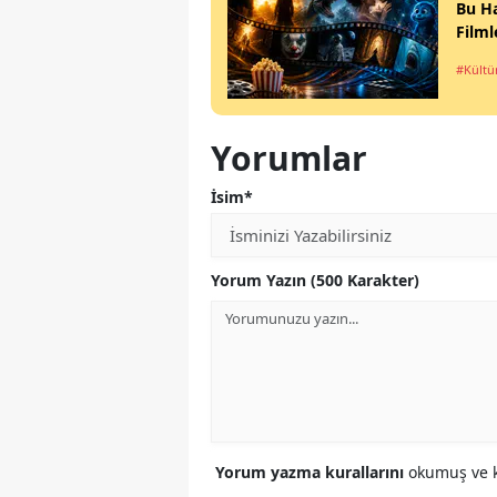
Bu Ha
Filml
#Kültü
Yorumlar
İsim*
Yorum Yazın (500 Karakter)
Yorum yazma kurallarını
okumuş ve k