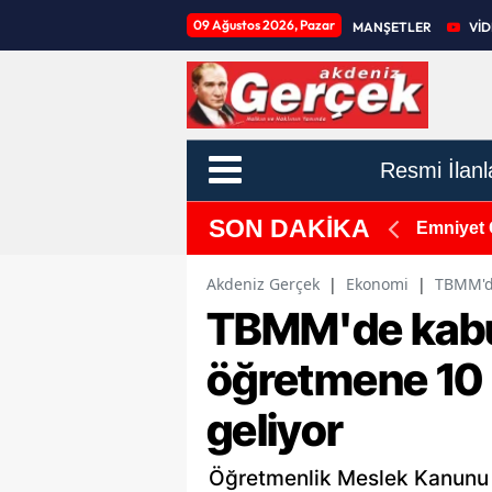
09 Ağustos 2026, Pazar
MANŞETLER
Vİ
Resmi İlanl
SON DAKİKA
adı
Emniyet 
Akdeniz Gerçek
|
Ekonomi
|
TBMM'de
TBMM'de kabul
öğretmene 10 
geliyor
Öğretmenlik Meslek Kanunu i