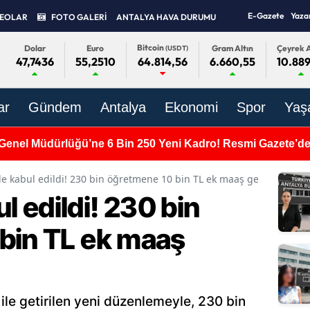
E-Gazete
Yaza
DEOLAR
FOTO GALERİ
ANTALYA HAVA DURUMU
Bitcoin
Dolar
Euro
Gram Altın
Çeyrek A
(USDT)
47,7436
55,2510
6.660,55
10.889
64.814,56
ar
Gündem
Antalya
Ekonomi
Spor
Yaş
Genel Müdürlüğü’ne 6 Bin 250 Yeni Kadro! Resmi Gazete’de
 kabul edildi! 230 bin öğretmene 10 bin TL ek maaş geliyor
 edildi! 230 bin
bin TL ek maaş
le getirilen yeni düzenlemeyle, 230 bin