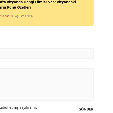
fta Vizyonda Hangi Filmler Var? Vizyondaki
erin Konu Özetleri
r Sanat
/ 09 Ağustos 2026
abul etmiş sayılırsınız
GÖNDER