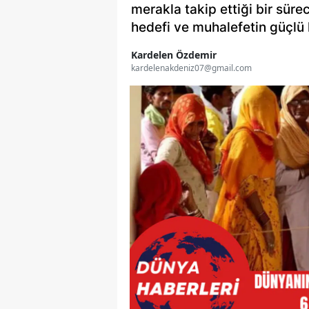
merakla takip ettiği bir sür
hedefi ve muhalefetin güçlü k
Kardelen Özdemir
kardelenakdeniz07@gmail.com