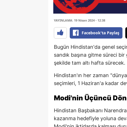
YAYINLAMA: 19 Nisan 2024 - 12:38
Facebook'ta Paylaş
Bugün Hindistan'da genel seç
sandık başına gitme süreci bi
şekilde tam altı hafta sürecek.
Hindistan'ın her zaman "dünya
seçimleri, 1 Haziran'a kadar 
Modi'nin Üçüncü Dön
Hindistan Başbakanı Narendra 
kazanma hedefiyle yoluna deva
Modi'nin iktidarda kalması dur