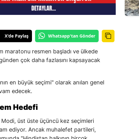
X'de Paylaş
Whatsapp'tan Gönder
im maratonu resmen başladı ve ülkede
r günden çok daha fazlasını kapsayacak
nın en büyük seçimi" olarak anılan genel
devam edecek.
em Hedefi
Modi, üst üste üçüncü kez seçimleri
m ediyor. Ancak muhalefet partileri,
umunda "Hindistan halkının birçok