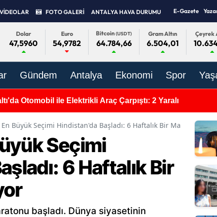
E-Gazete
Yaza
VİDEOLAR
FOTO GALERİ
ANTALYA HAVA DURUMU
Bitcoin
Dolar
Euro
Gram Altın
Çeyrek 
(USDT)
47,5960
54,9782
6.504,01
10.63
64.784,66
ar
Gündem
Antalya
Ekonomi
Spor
Yaş
ı'da Otomobil ile Elektrikli Araç Çarpıştı: 2 Yaralı
En Büyük Seçimi Hindistan'da Başladı: 6 Haftalık Bir Maraton Başlı
üyük Seçimi
şladı: 6 Haftalık Bir
yor
ratonu başladı. Dünya siyasetinin