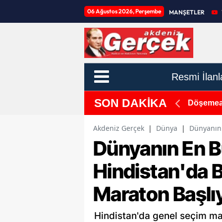
06 Ağustos 2026, Perşembe
MANŞETLER
Resmi İlanl
SON DAKİKA
me!
Döşemealt
Akdeniz Gerçek
|
Dünya
|
Dünyanın 
Dünyanın En B
Hindistan'da Ba
Maraton Başlı
Hindistan'da genel seçim ma