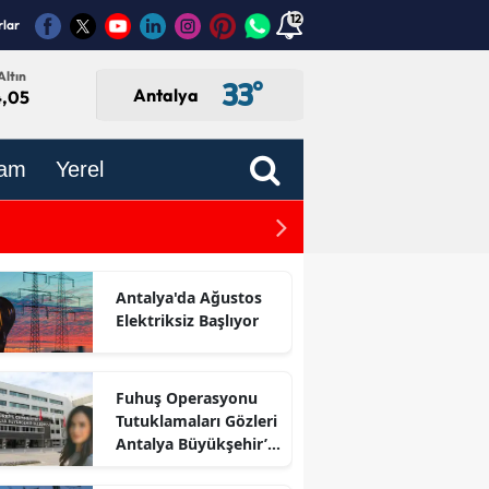
12
rlar
Altın
33
°
Antalya
4,05
am
Yerel
CHP Serik İlçe Başkanlığı’n
yor
Antalya'da Ağustos
Elektriksiz Başlıyor
Fuhuş Operasyonu
Tutuklamaları Gözleri
Antalya Büyükşehir’e
Çevirdi