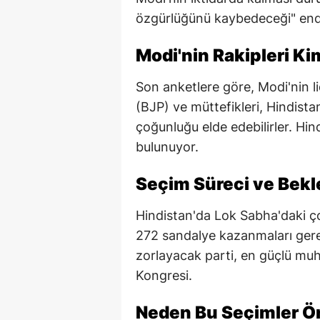
özgürlüğünü kaybedeceği" endi
Modi'nin Rakipleri Ki
Son anketlere göre, Modi'nin li
(BJP) ve müttefikleri, Hindist
çoğunluğu elde edebilirler. Hind
bulunuyor.
Seçim Süreci ve Bekl
Hindistan'da Lok Sabha'daki ço
272 sandalye kazanmaları gerek
zorlayacak parti, en güçlü muha
Kongresi.
Neden Bu Seçimler Ö