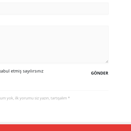
abul etmiş sayılırsınız
GÖNDER
yorum yok, ilk yorumu siz yazın, tartışalım *