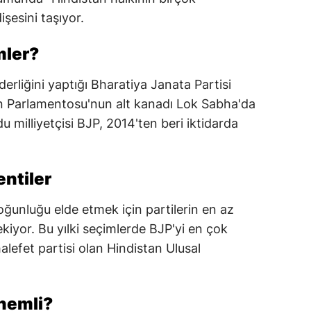
şesini taşıyor.
mler?
derliğini yaptığı Bharatiya Janata Partisi
an Parlamentosu'nun alt kanadı Lok Sabha'da
u milliyetçisi BJP, 2014'ten beri iktidarda
entiler
ğunluğu elde etmek için partilerin en az
iyor. Bu yılki seçimlerde BJP'yi en çok
lefet partisi olan Hindistan Ulusal
nemli?