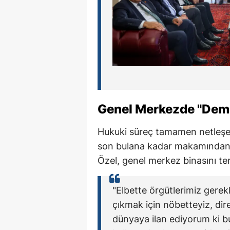
Genel Merkezde "Demok
Hukuki süreç tamamen netleşen
son bulana kadar makamından 
Özel, genel merkez binasını te
"Elbette örgütlerimiz gerek
çıkmak için nöbetteyiz, dir
dünyaya ilan ediyorum ki b