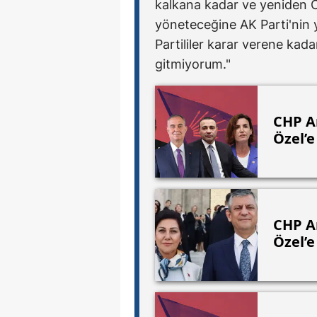
kalkana kadar ve yeniden C
yöneteceğine AK Parti'nin y
Partililer karar verene ka
gitmiyorum."
CHP An
Özel’e
CHP An
Özel’