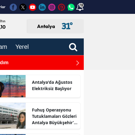
12
rlar
ltın
31
°
Antalya
,10
am
Yerel
Adım
Kuşadası Belediyesi Opera
Antalya'da Ağustos
Elektriksiz Başlıyor
Fuhuş Operasyonu
Tutuklamaları Gözleri
Antalya Büyükşehir’e
Çevirdi