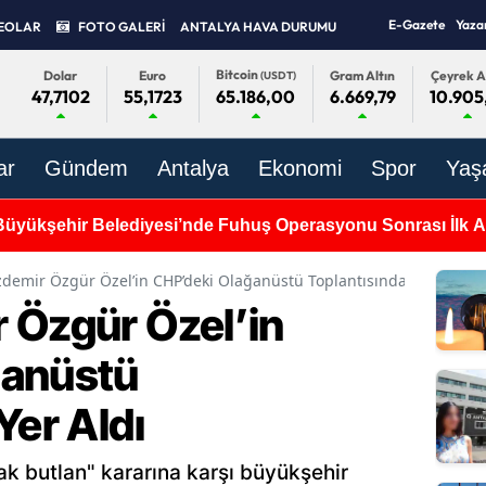
E-Gazete
Yaza
EOLAR
FOTO GALERİ
ANTALYA HAVA DURUMU
Bitcoin
Dolar
Euro
Gram Altın
Çeyrek A
(USDT)
47,7102
55,1723
6.669,79
10.905
65.186,00
ar
Gündem
Antalya
Ekonomi
Spor
Yaş
Büyükşehir Belediyesi’nde Fuhuş Operasyonu Sonrası İlk 
demir Özgür Özel’in CHP’deki Olağanüstü Toplantısında Yer Aldı
 Özgür Özel’in
ğanüstü
Yer Aldı
ak butlan" kararına karşı büyükşehir