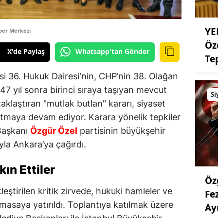
YE
ber Merkezi
Öz
X'de Paylaş
Whatsapp'tan Gönder
Te
 36. Hukuk Dairesi'nin, CHP’nin 38. Olağan
i 47 yıl sonra birinci sıraya taşıyan mevcut
Si
klaştıran "mutlak butlan" kararı, siyaset
tmaya devam ediyor. Karara yönelik tepkiler
Başkanı
Özgür Özel
partisinin büyükşehir
yla Ankara’ya çağırdı.
kın Ettiler
Öz
ştirilen kritik zirvede, hukuki hamleler ve
Fe
ı masaya yatırıldı. Toplantıya katılmak üzere
Ayr