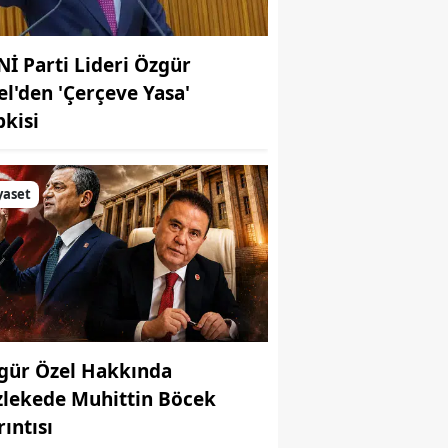
Nİ Parti Lideri Özgür
el'den 'Çerçeve Yasa'
pkisi
yaset
gür Özel Hakkında
zlekede Muhittin Böcek
ıntısı