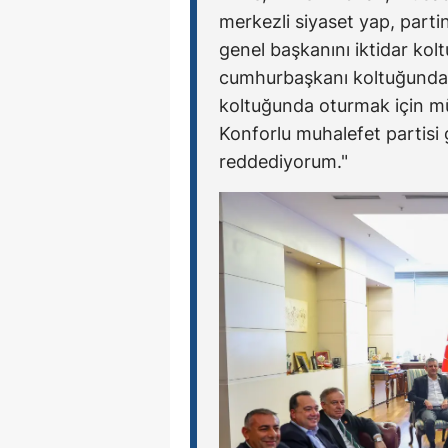
merkezli siyaset yap, partin
genel başkanını iktidar ko
cumhurbaşkanı koltuğunda o
koltuğunda oturmak için m
Konforlu muhalefet partisi 
reddediyorum."