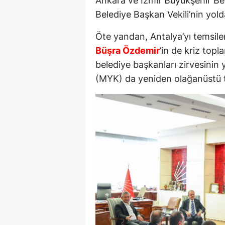
Ankara ve İzmir Büyükşehir Bel
Belediye Başkan Vekili’nin yolda 
Öte yandan, Antalya’yı temsile
Büşra Özdemir
’in de kriz top
belediye başkanları zirvesinin
(MYK) da yeniden olağanüstü t