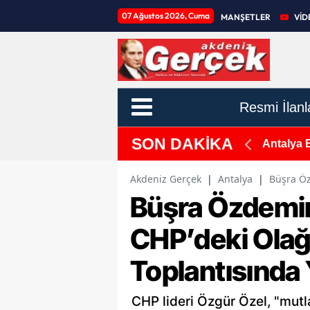
07 Ağustos 2026, Cuma
MANŞETLER
VİD
Resmi İlanl
SON DAKİKA
 Tam Adres ve Telefon Listesi!
Antalya 
Akdeniz Gerçek
|
Antalya
|
Büşra Öz
Büşra Özdemir
CHP’deki Ola
Toplantısında 
CHP lideri Özgür Özel, "mutl