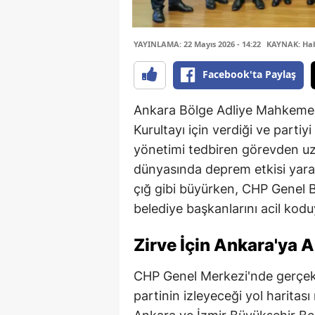
YAYINLAMA: 22 Mayıs 2026 - 14:22
KAYNAK: Ha
Facebook'ta Paylaş
Ankara Bölge Adliye Mahkemesi
Kurultayı için verdiği ve partiy
yönetimi tedbiren görevden uza
dünyasında deprem etkisi yara
çığ gibi büyürken, CHP Genel 
belediye başkanlarını acil kodu
Zirve İçin Ankara'ya A
CHP Genel Merkezi'nde gerçekle
partinin izleyeceği yol haritas