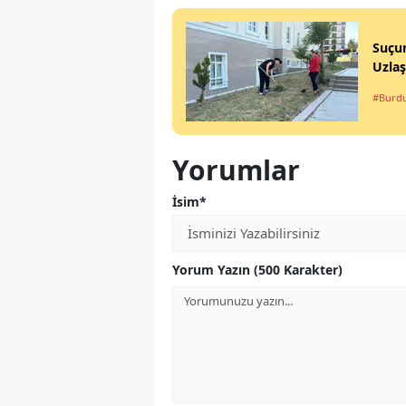
Suçun
Uzla
#Burd
Yorumlar
İsim*
Yorum Yazın (500 Karakter)