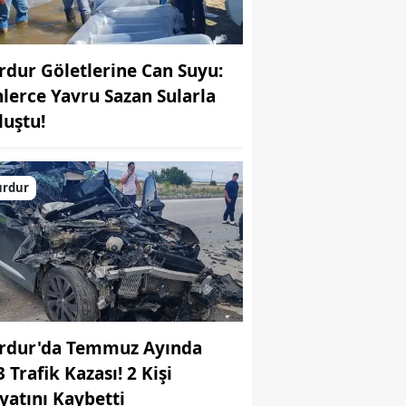
rdur Göletlerine Can Suyu:
nlerce Yavru Sazan Sularla
luştu!
urdur
rdur'da Temmuz Ayında
 Trafik Kazası! 2 Kişi
yatını Kaybetti