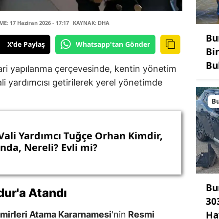
: 17 Haziran 2026 - 17:17
KAYNAK: DHA
Bu
X'de Paylaş
Whatsapp'tan Gönder
Bi
Bu
idari yapılanma çerçevesinde, kentin yönetim
li yardımcısı getirilerek yerel yönetimde
B
Vali Yardımcı Tuğçe Orhan Kimdir,
nda, Nereli? Evli mi?
Bu
dur
'a Atandı
303
Ha
 Amirleri Atama Kararnamesi
'nin
Resmi