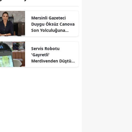
Mersinli Gazeteci
Duygu Öksüz Canova
Son Yolculuğuna
Uğurlandı
Servis Robotu
'Gayretli'
Merdivenden Düştü!
Yönetim 3 Gün Kafa
İzni Verdi