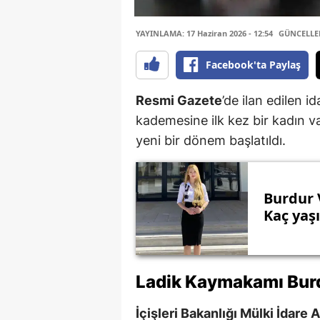
YAYINLAMA: 17 Haziran 2026 - 12:54
GÜNCELLEME
Facebook'ta Paylaş
Resmi Gazete
’de ilan edilen 
kademesine ilk kez bir kadın va
yeni bir dönem başlatıldı.
Burdur 
Kaç yaşı
Ladik Kaymakamı
Bur
İçişleri Bakanlığı Mülki İdare