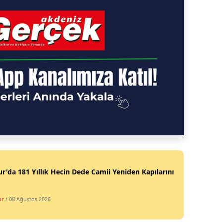
r'da 181 Yıllık Hecin Dede Camii Yeniden Kapılarını
ur
/ 08 Ağustos 2026