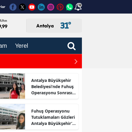
12
rlar
Altın
31
°
Antalya
9,99
am
Yerel
Antalya-Kayseri Hızlı Tren
Antalya Büyükşehir
Belediyesi’nde Fuhuş
Operasyonu Sonrası
İlk Adım
Fuhuş Operasyonu
Tutuklamaları Gözleri
Antalya Büyükşehir’e
Çevirdi