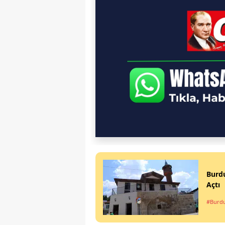
Burdu
Açtı
#Burd