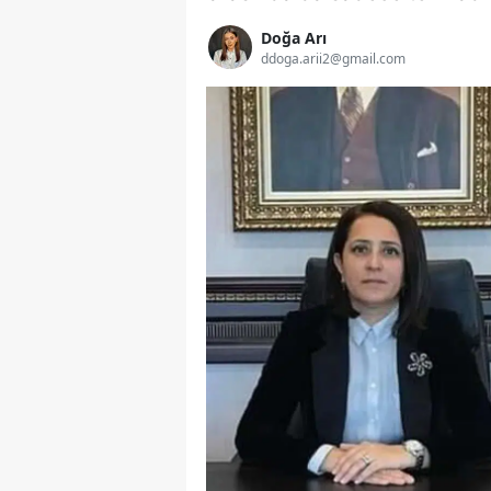
Doğa Arı
ddoga.arii2@gmail.com