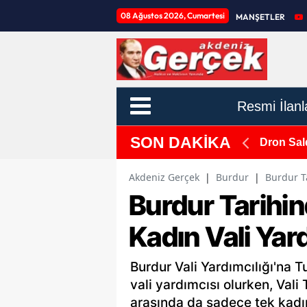
08 Ağustos 2026, Cumartesi
MANŞETLER
Resmi İlanl
SON DAKİKA
 Üreticilere Destek
Dron Sal
Akdeniz Gerçek
|
Burdur
|
Burdur Ta
Burdur Tarihind
Kadın Vali Yar
Burdur Vali Yardımcılığı'na 
vali yardımcısı olurken, Vali
arasında da sadece tek kadın