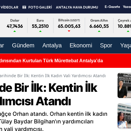
E-Gazete
Yaza
VİDEOLAR
FOTO GALERİ
ANTALYA HAVA DURUMU
Bitcoin
Dolar
Euro
Gram Altın
Çeyrek 
(USDT)
47,7436
55,2510
6.660,55
10.88
65.005,63
ar
Gündem
Antalya
Ekonomi
Spor
Yaş
dırısından Kurtulan Türk Mürettebat Antalya'da
rihinde Bir İlk: Kentin İlk Kadın Vali Yardımcısı Atandı
e Bir İlk: Kentin İlk
dımcısı Atandı
Tuğçe Orhan atandı. Orhan kentin ilk kadın
 Tülay Baydar Bilgihan'ın yardımcıları
 vali yardımcısı.