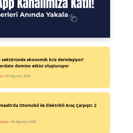
 sektöründe ekonomik kriz derinleşiyor!
ordato domino etkisi oluşturuyor
ya
/ 06 Ağustos 2026
ealtı'da Otomobil ile Elektrikli Araç Çarpıştı: 2
ı
ealtı
/ 06 Ağustos 2026