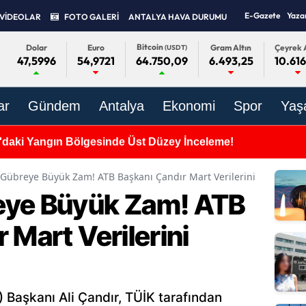
E-Gazete
Yaza
VİDEOLAR
FOTO GALERİ
ANTALYA HAVA DURUMU
Bitcoin
Dolar
Euro
Gram Altın
Çeyrek A
(USDT)
47,5996
54,9721
6.493,25
10.616
64.750,09
ar
Gündem
Antalya
Ekonomi
Spor
Yaş
daki Yangın Bölgesinde Üst Düzey İnceleme!
Gübreye Büyük Zam! ATB Başkanı Çandır Mart Verilerini Açıkladı
eye Büyük Zam! ATB
 Mart Verilerini
) Başkanı Ali Çandır, TÜİK tarafından