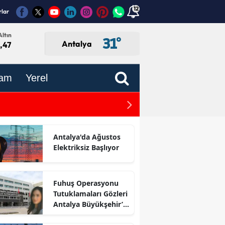
12
rlar
ltın
31
°
Antalya
,47
am
Yerel
Döşemealtı'da Otomobil ile 
Antalya'da Ağustos
Elektriksiz Başlıyor
Fuhuş Operasyonu
Tutuklamaları Gözleri
Antalya Büyükşehir’e
Çevirdi