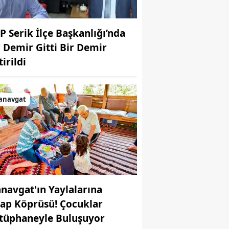
P Serik İlçe Başkanlığı’nda
r Demir Gitti Bir Demir
irildi
anavgat
navgat'ın Yaylalarına
tap Köprüsü! Çocuklar
tüphaneyle Buluşuyor