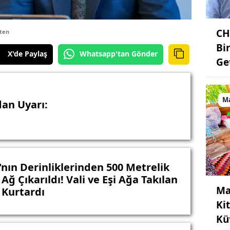
CH
ten
Bi
X'de Paylaş
Whatsapp'tan Gönder
Get
M
dan Uyarı:
'nın Derinliklerinden 500 Metrelik
Ağ Çıkarıldı! Vali ve Eşi Ağa Takılan
Ma
 Kurtardı
Ki
Kü