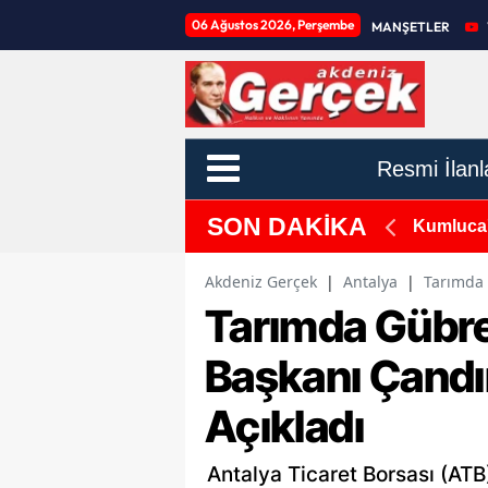
06 Ağustos 2026, Perşembe
MANŞETLER
Resmi İlanl
SON DAKİKA
Kumluca'
Akdeniz Gerçek
|
Antalya
|
Tarımda 
Tarımda Gübr
Başkanı Çandır
Açıkladı
Antalya Ticaret Borsası (ATB