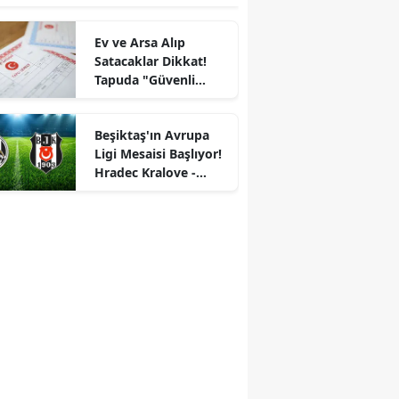
Ev ve Arsa Alıp
Satacaklar Dikkat!
Tapuda "Güvenli
Ödeme Sistemi"
Ertelendi
Beşiktaş'ın Avrupa
Ligi Mesaisi Başlıyor!
Hradec Kralove -
Beşiktaş İlk 11'ler
belli oldu