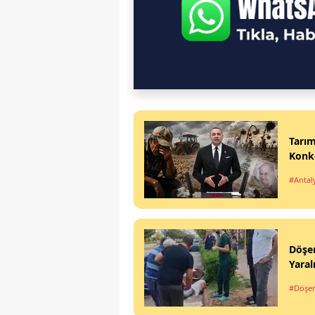
Tarım
Konk
#Antal
Döşem
Yaral
#Döşem