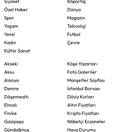
Siyaset
Röportaj
Özel Haber
Dünya
Spor
Magazin
Yaşam
Teknoloji
Yerel
Futbol
Kadın
Çevre
Kültür Sanat
Akseki
Köşe Yazarları
Aksu
Foto Galeriler
Alanya
Manşetler Sayfası
Demre
İstanbul Borsası
Döşemealtı
Döviz Kurları
Elmalı
Altın Fiyatları
Finike
Kripto Fiyatları
Gazipaşa
Nöbetçi Eczaneler
Gündoğmuş
Hava Durumu