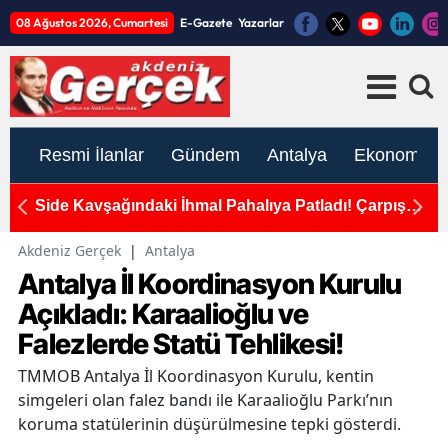
08 Ağustos 2026, Cumartesi
E-Gazete
Yazarlar
Resmi İlanlar
Gündem
Antalya
Ekonomi
alar
Side Kavşağındaki İhmal Pahalıya Patladı! Çarpışma
A
Anı Kamerada
G
Akdeniz Gerçek
|
Antalya
Antalya İl Koordinasyon Kurulu
Açıkladı: Karaalioğlu ve
Falezlerde Statü Tehlikesi!
TMMOB Antalya İl Koordinasyon Kurulu, kentin
simgeleri olan falez bandı ile Karaalioğlu Parkı’nın
koruma statülerinin düşürülmesine tepki gösterdi.