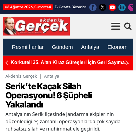
08 Ağustos 2026, Cumartesi
E-Gazete
Yazarlar
Resmi İlanlar
Gündem
Antalya
Ekonomi
1
Korkuteli 35. Altın Kiraz Güreşleri İçin Geri Sayıma
U
Başladı
A
Akdeniz Gerçek
|
Antalya
Serik’te Kaçak Silah
Operasyonu! 6 Şüpheli
Yakalandı
Antalya'nın Serik ilçesinde jandarma ekiplerinin
düzenlediği eş zamanlı operasyonlarda çok sayıda
ruhsatsız silah ve mühimmat ele geçirildi.