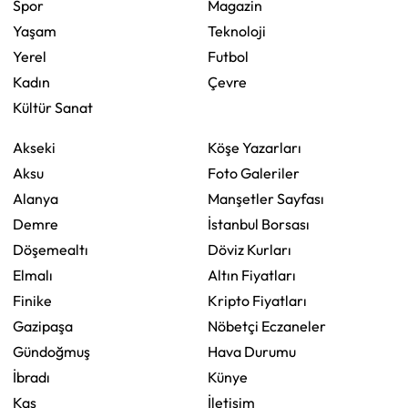
Spor
Magazin
Yaşam
Teknoloji
Yerel
Futbol
Kadın
Çevre
Kültür Sanat
Akseki
Köşe Yazarları
Aksu
Foto Galeriler
Alanya
Manşetler Sayfası
Demre
İstanbul Borsası
Döşemealtı
Döviz Kurları
Elmalı
Altın Fiyatları
Finike
Kripto Fiyatları
Gazipaşa
Nöbetçi Eczaneler
Gündoğmuş
Hava Durumu
İbradı
Künye
Kaş
İletişim