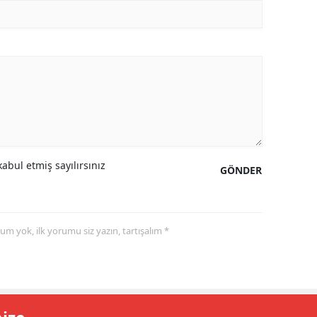
abul etmiş sayılırsınız
GÖNDER
yorum yok, ilk yorumu siz yazın, tartışalım *