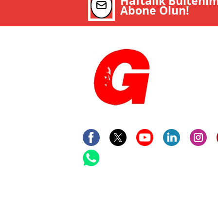
Haftalık Bülteni
Abone Olun!