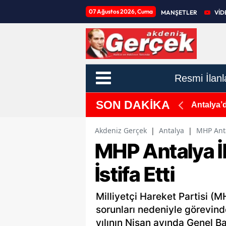
07 Ağustos 2026, Cuma
MANŞETLER
VİD
Resmi İlanl
SON DAKİKA
eyeceğiz!
Antalya’
Akdeniz Gerçek
|
Antalya
|
MHP Anta
MHP Antalya İ
İstifa Etti
Milliyetçi Hareket Partisi (M
sorunları nedeniyle görevind
yılının Nisan ayında Genel B