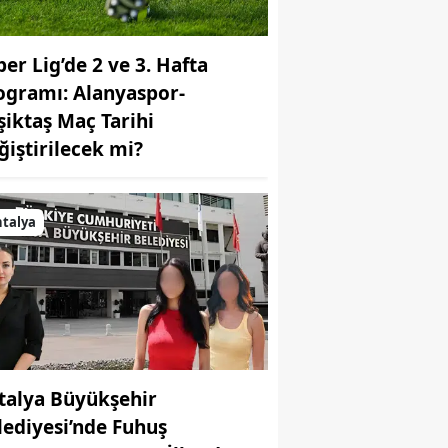
per Lig’de 2 ve 3. Hafta
ogramı: Alanyaspor-
şiktaş Maç Tarihi
ğiştirilecek mi?
talya
talya Büyükşehir
lediyesi’nde Fuhuş