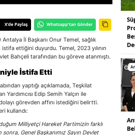
Sü
X'de Paylaş
Whatsapp'tan Gönder
Pr
Be
) Antalya İl Başkanı Onur Temel, sağlık
De
istifa ettiğini duyurdu. Temel, 2023 yılının
let Bahçeli tarafından bu göreve atanmıştı.
An
iyle İstifa Etti
bından yaptığı açıklamada, Teşkilat
n Yardımcısı Edip Semih Yalçın ile
ayı görevden affını istediğini belirtti.
ri kullandı:
An
ğum Milliyetçi Hareket Partimizin farklı
Be
 sonra, Genel Başkanımız Sayın Devlet