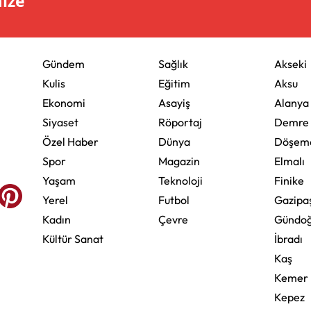
mize
Gündem
Sağlık
Akseki
Kulis
Eğitim
Aksu
Ekonomi
Asayiş
Alanya
Siyaset
Röportaj
Demre
Özel Haber
Dünya
Döşeme
Spor
Magazin
Elmalı
Yaşam
Teknoloji
Finike
Yerel
Futbol
Gazipa
Kadın
Çevre
Gündo
Kültür Sanat
İbradı
Kaş
Kemer
Kepez