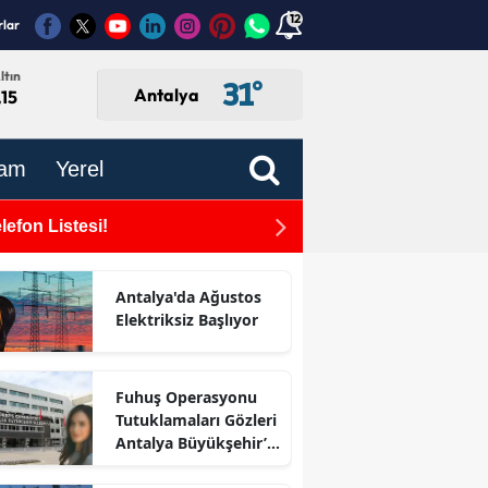
12
rlar
ltın
31
°
Antalya
,15
am
Yerel
efon Listesi!
Antalya Büyükşehir Beled
Antalya'da Ağustos
Elektriksiz Başlıyor
Fuhuş Operasyonu
Tutuklamaları Gözleri
Antalya Büyükşehir’e
Çevirdi