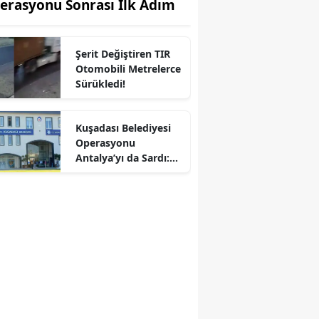
erasyonu Sonrası İlk Adım
Şerit Değiştiren TIR
Otomobili Metrelerce
Sürükledi!
Kuşadası Belediyesi
Operasyonu
Antalya’yı da Sardı:
Çok Sayıda Şüpheli
Gözaltında