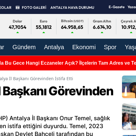
E-Gazete
Yaza
EOLAR
FOTO GALERİ
ANTALYA HAVA DURUMU
Bitcoin
Dolar
Euro
Gram Altın
Çeyrek A
(USDT)
47,7054
55,1812
6.674,10
10.912
64.958,65
ar
Gündem
Antalya
Ekonomi
Spor
Yaş
da Bu Gece Hangi Eczaneler Açık? İlçelerin Tam Adres ve Tel
lya İl Başkanı Görevinden İstifa Etti
l Başkanı Görevinden
HP) Antalya İl Başkanı Onur Temel, sağlık
en istifa ettiğini duyurdu. Temel, 2023
aşkan Devlet Bahçeli tarafından bu