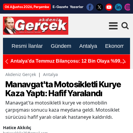
06 Ağustos 2026, Perşembe
E-Gazete
Yazarlar
Resmi İlanlar
Gündem
Antalya
Ekonomi
rt:
Antalya'da Temmuz Bilançosu: 12 Bin Olaya %99,9
K
 ve
Aydınlatma!
Ye
Akdeniz Gerçek
|
Antalya
Manavgat'ta Motosikletli Kurye
Kaza Yaptı: Hafif Yaralandı
Manavgat'ta motosikletli kurye ve otomobilin
çarpışması sonucu kaza meydana geldi. Motosiklet
sürücüsü hafif yaralı olarak hastaneye kaldırıldı.
Hatice Akkılıç