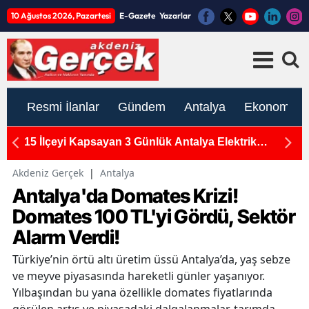
10 Ağustos 2026, Pazartesi
E-Gazete
Yazarlar
Resmi İlanlar
Gündem
Antalya
Ekonomi
n
15 İlçeyi Kapsayan 3 Günlük Antalya Elektrik
M
Kesintisi: 10-11-12 Ağustos Programı Açıklandı
Ka
Akdeniz Gerçek
|
Antalya
Antalya'da Domates Krizi!
Domates 100 TL'yi Gördü, Sektör
Alarm Verdi!
Türkiye’nin örtü altı üretim üssü Antalya’da, yaş sebze
ve meyve piyasasında hareketli günler yaşanıyor.
Yılbaşından bu yana özellikle domates fiyatlarında