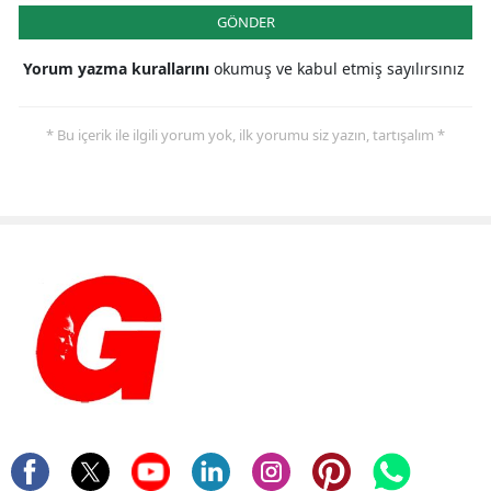
GÖNDER
Yorum yazma kurallarını
okumuş ve kabul etmiş sayılırsınız
* Bu içerik ile ilgili yorum yok, ilk yorumu siz yazın, tartışalım *