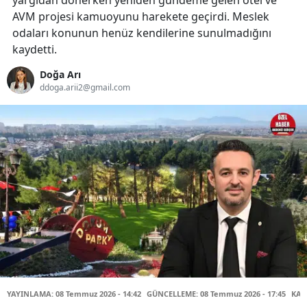
yargıdan dönerken yeniden gündeme gelen otel ve
AVM projesi kamuoyunu harekete geçirdi. Meslek
odaları konunun henüz kendilerine sunulmadığını
kaydetti.
Doğa Arı
ddoga.arii2@gmail.com
YAYINLAMA: 08 Temmuz 2026 - 14:42
GÜNCELLEME: 08 Temmuz 2026 - 17:45
KAY