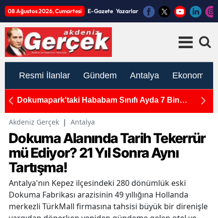
08 Ağustos 2026, Cumartesi
E-Gazete
Yazarlar
Resmi İlanlar
Gündem
Antalya
Ekonomi
Antalya Sahil Güvenlik Grup Komutanı Yarbay Tolga
M
Coşkun'a Veda Töreni
H
Akdeniz Gerçek
|
Antalya
Dokuma Alanında Tarih Tekerrür
mü Ediyor? 21 Yıl Sonra Aynı
Tartışma!
Antalya'nın Kepez ilçesindeki 280 dönümlük eski
Dokuma Fabrikası arazisinin 49 yıllığına Hollanda
merkezli TürkMall firmasına tahsisi büyük bir direnişle