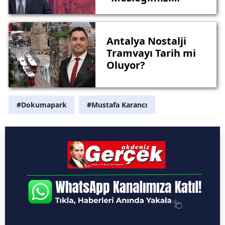
Küçümsemek
Kimsenin Haddine
Değil ”
Antalya Nostalji
Tramvayı Tarih mi
Oluyor?
#Dokumapark
#Mustafa Karancı