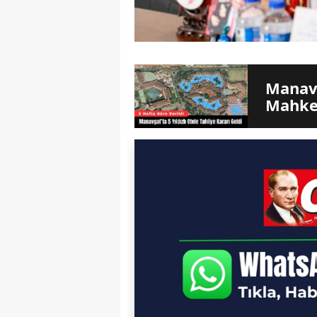
Manavg
Mahkem