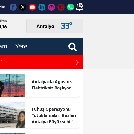
12
rlar
ltın
33
°
Antalya
,16
am
Yerel
r Çıktı
Dokuma İçin Mimarlar Odas
ve İki Aylık Takvimle Beli
Antalya'da Ağustos
Elektriksiz Başlıyor
Fuhuş Operasyonu
Tutuklamaları Gözleri
Antalya Büyükşehir’e
Çevirdi