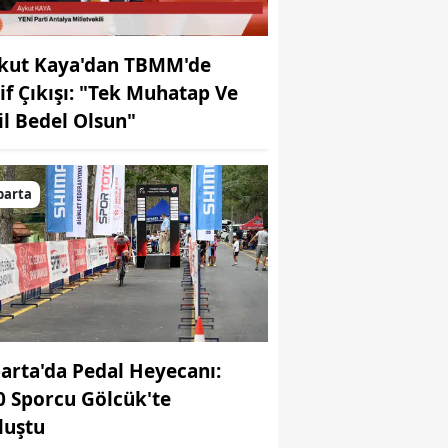
kut Kaya'dan TBMM'de
lif Çıkışı: "Tek Muhatap Ve
il Bedel Olsun"
parta
parta'da Pedal Heyecanı:
0 Sporcu Gölcük'te
luştu