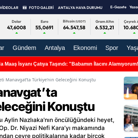
E-Gazete
Yaza
VİDEOLAR
FOTO GALERİ
ANTALYA HAVA DURUMU
Bitcoin
Dolar
Euro
Gram Altın
Çeyrek A
(USDT)
47,6008
55,0691
6.532,21
10.680
64.547,58
ar
Gündem
Antalya
Ekonomi
Spor
Yaş
de Korkutan Manzara! İçme Suyundan Alkol Şişeleri ve Çöple
ti Manavgat’ta Türkiye’nin Geleceğini Konuştu
anavgat’ta
eleceğini Konuştu
 Aylin Nazlıaka'nın öncülüğündeki heyet,
p. Dr. Niyazi Nefi Kara’yı makamında
ından çevre politikalarına kadar birçok