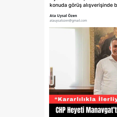
konuda görüş alışverişinde 
Ata Uysal Özen
atauysalozen@gmail.com