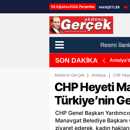
06 Ağustos 2026, Perşembe
MANŞETLER
Resmi İlanl
SON DAKİKA
acını Alamıyorum!"
Kırkgöz'
Akdeniz Gerçek
|
Antalya
|
CHP Heye
CHP Heyeti M
Türkiye’nin G
CHP Genel Başkan Yardımcısı
Manavgat Belediye Başkanı O
ziyaret ederek, kadın haklar