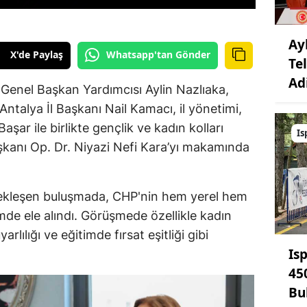
Ay
X'de Paylaş
Whatsapp'tan Gönder
Te
Ad
Genel Başkan Yardımcısı Aylin Nazlıaka,
Antalya İl Başkanı Nail Kamacı, il yönetimi,
ar ile birlikte gençlik ve kadın kolları
Is
şkanı Op. Dr. Niyazi Nefi Kara’yı makamında
ekleşen buluşmada, CHP'nin hem yerel hem
imde ele alındı. Görüşmede özellikle kadın
arlılığı ve eğitimde fırsat eşitliği gibi
Is
45
Bu