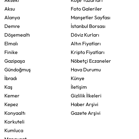
Akseki
Köşe Yazarları
Aksu
Foto Galeriler
Alanya
Manşetler Sayfası
Demre
İstanbul Borsası
Döşemealtı
Döviz Kurları
Elmalı
Altın Fiyatları
Finike
Kripto Fiyatları
Gazipaşa
Nöbetçi Eczaneler
Gündoğmuş
Hava Durumu
İbradı
Künye
Kaş
İletişim
Kemer
Gizlilik İlkeleri
Kepez
Haber Arşivi
Konyaaltı
Gazete Arşivi
Korkuteli
Kumluca