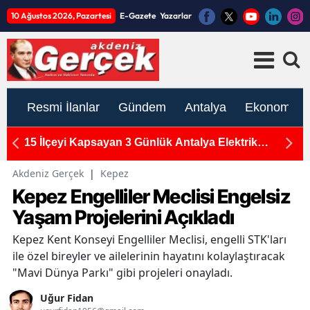
10 Ağustos 2026, Pazartesi
E-Gazete
Yazarlar
Resmi İlanlar
Gündem
Antalya
Ekonomi
n
15 İlçeyi Kapsayan 3 Günlük Antalya Elektrik
M
Kesintisi: 10-11-12 Ağustos Programı Açıklandı
Ka
Akdeniz Gerçek
|
Kepez
Kepez Engelliler Meclisi Engelsiz
Yaşam Projelerini Açıkladı
Kepez Kent Konseyi Engelliler Meclisi, engelli STK'ları
ile özel bireyler ve ailelerinin hayatını kolaylaştıracak
"Mavi Dünya Parkı" gibi projeleri onayladı.
Uğur Fidan