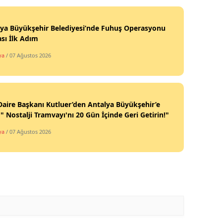
lya Büyükşehir Belediyesi’nde Fuhuş Operasyonu
sı İlk Adım
ya
/ 07 Ağustos 2026
Daire Başkanı Kutluer’den Antalya Büyükşehir’e
 " Nostalji Tramvayı'nı 20 Gün İçinde Geri Getirin!"
ya
/ 07 Ağustos 2026