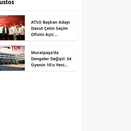
ustos
ATSO Başkan Adayı
Davut Çetin Seçim
Ofisini Açtı:
"ATSO'nun Gücü
Zayıfladı"
Muratpaşa'da
Dengeler Değişti: 34
Üyenin 10’u Yeni
Parti’de!