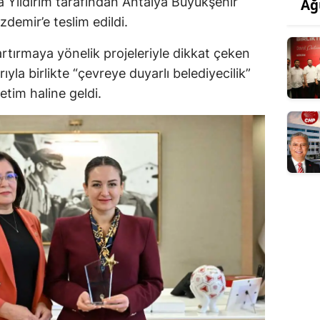
Yıldırım tarafından Antalya Büyükşehir
Ağ
demir’e teslim edildi.
artırmaya yönelik projeleriyle dikkat çeken
yla birlikte “çevreye duyarlı belediyecilik”
etim haline geldi.