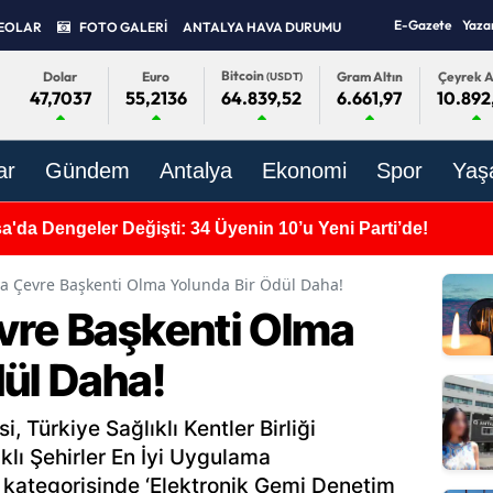
E-Gazete
Yaza
EOLAR
FOTO GALERİ
ANTALYA HAVA DURUMU
Bitcoin
Dolar
Euro
Gram Altın
Çeyrek A
(USDT)
47,7037
55,2136
6.661,97
10.892
64.839,52
ar
Gündem
Antalya
Ekonomi
Spor
Yaş
'da Dengeler Değişti: 34 Üyenin 10’u Yeni Parti’de!
ya Çevre Başkenti Olma Yolunda Bir Ödül Daha!
vre Başkenti Olma
dül Daha!
, Türkiye Sağlıklı Kentler Birliği
klı Şehirler En İyi Uygulama
er kategorisinde ‘Elektronik Gemi Denetim