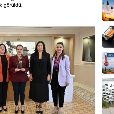
ık görüldü.
An