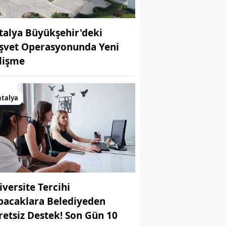
talya Büyükşehir'deki
şvet Operasyonunda Yeni
lişme
talya
iversite Tercihi
pacaklara Belediyeden
retsiz Destek! Son Gün 10