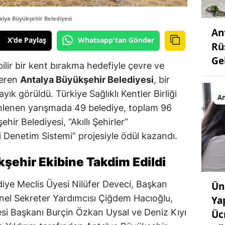
lya Büyükşehir Belediyesi
An
X'de Paylaş
Whatsapp'tan Gönder
Rü
Ge
ilir bir kent bırakma hedefiyle çevre ve
veren
Antalya Büyükşehir Belediyesi
, bir
yık görüldü. Türkiye Sağlıklı Kentler Birliği
An
zenlenen yarışmada 49 belediye, toplam 96
hir Belediyesi, “Akıllı Şehirler”
 Denetim Sistemi” projesiyle ödül kazandı.
şehir Ekibine Takdim Edildi
iye Meclis Üyesi Nilüfer Deveci, Başkan
Ün
el Sekreter Yardımcısı Çiğdem Hacıoğlu,
Ya
si Başkanı Burçin Özkan Uysal ve Deniz Kıyı
Üc