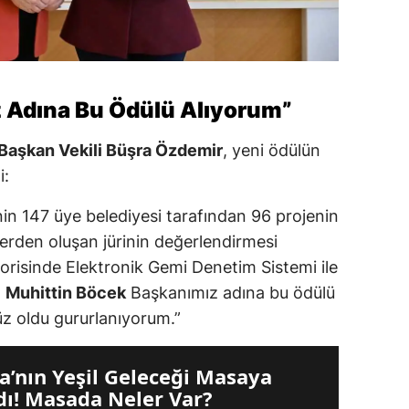
 Adına Bu Ödülü Alıyorum”
Başkan Vekili Büşra Özdemir
, yeni ödülün
i:
i’nin 147 üye belediyesi tarafından 96 projenin
mlerden oluşan jürinin değerlendirmesi
gorisinde Elektronik Gemi Denetim Sistemi ile
.
Muhittin Böcek
Başkanımız adına bu ödülü
üz oldu gururlanıyorum.”
a’nın Yeşil Geleceği Masaya
ldı! Masada Neler Var?