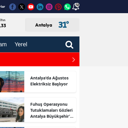
12
rlar
ltın
31
°
Antalya
,33
am
Yerel
Antalyaspor'a Yeni Spons
Antalya'da Ağustos
Elektriksiz Başlıyor
Fuhuş Operasyonu
Tutuklamaları Gözleri
Antalya Büyükşehir’e
Çevirdi