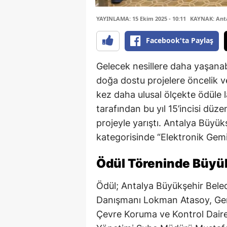
YAYINLAMA: 15 Ekim 2025 - 10:11
KAYNAK: Anta
Facebook'ta Paylaş
Gelecek nesillere daha yaşanab
doğa dostu projelere öncelik 
kez daha ulusal ölçekte ödüle la
tarafından bu yıl 15’incisi dü
projeyle yarıştı. Antalya Büyükşe
kategorisinde “Elektronik Gemi
Ödül Töreninde Büyük
Ödül; Antalya Büyükşehir Beled
Danışmanı Lokman Atasoy, Gen
Çevre Koruma ve Kontrol Daire