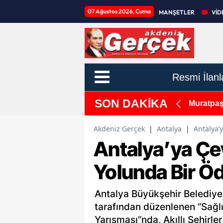
07 Ağustos 2026, Cuma
MANŞETLER
VİD
Resmi İlanl
SON DAKİKA
: "ATSO'nun Gücü Zayıfladı"
Muratpaşa
Akdeniz Gerçek
|
Antalya
|
Antalya’
Antalya’ya Çe
Yolunda Bir Ö
Antalya Büyükşehir Belediyesi
tarafından düzenlenen “Sağlı
Yarışması”nda, Akıllı Şehirl