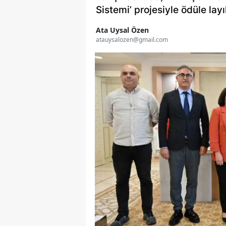
Sistemi’ projesiyle ödüle lay
Ata Uysal Özen
atauysalozen@gmail.com