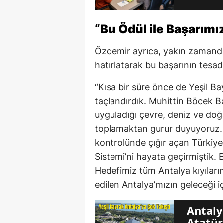
“Bu Ödül ile Başarımı
Özdemir ayrıca, yakın zamanda 
hatırlatarak bu başarının tesad
“Kısa bir süre önce de Yeşil Ba
taçlandırdık. Muhittin Böcek B
uyguladığı çevre, deniz ve doğ
toplamaktan gurur duyuyoruz. 2
kontrolünde çığır açan Türkiye
Sistemi’ni hayata geçirmiştik. B
Hedefimiz tüm Antalya kıyılar
edilen Antalya’mızın geleceği 
Antaly
Atatür