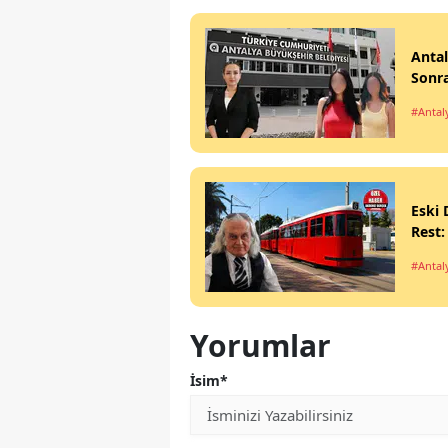
Anta
Sonra
#Antal
Eski 
Rest:
#Antal
Yorumlar
İsim*