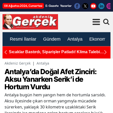
08 Ağustos 2026, Cumartesi
E-Gazete
Yazarlar
Resmi İlanlar
Gündem
Antalya
Ekonomi
okak
Sıcaklar Bastırdı, Siparişler Patladı! Klima Talebi
An
e Son
Yüzde 171 Arttı
Akdeniz Gerçek
|
Antalya
Antalya’da Doğal Afet Zinciri:
Aksu Yanarken Serik’i de
Hortum Vurdu
Antalya bugün hem yangın hem de hortumla sarsıldı.
Aksu ilçesinde çıkan orman yangınıyla mücadele
sürerken, yaklaşık 30 kilometre uzaklıktaki Serik