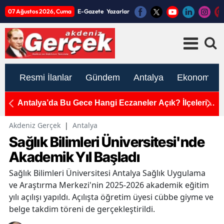
07 Ağustos 2026, Cuma
E-Gazete
Yazarlar
Resmi İlanlar
Gündem
Antalya
Ekonomi
Antalya’da Bu Gece Hangi Eczaneler Açık? İlçelerin
A
Tam Adres ve Telefon Listesi!
O
Akdeniz Gerçek
|
Antalya
Sağlık Bilimleri Üniversitesi'nde
Akademik Yıl Başladı
Sağlık Bilimleri Üniversitesi Antalya Sağlık Uygulama
ve Araştırma Merkezi'nin 2025-2026 akademik eğitim
yılı açılışı yapıldı. Açılışta öğretim üyesi cübbe giyme ve
belge takdim töreni de gerçekleştirildi.