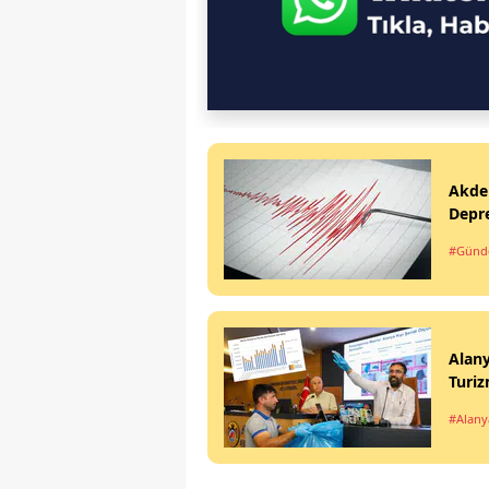
Akden
Depr
#Gün
Alany
Turiz
#Alany