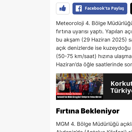
Facebook'ta Paylaş
Meteoroloji 4. Bölge Müdürlüğü
fırtına uyarısı yaptı. Yapılan 
bu akşam (29 Haziran 2025) sa
açık denizlerde ise kuzeydoğu 
(50-75 km/saat) hızına ulaşmas
Haziran’da öğle saatlerinde sona
Korkut
Türkiye
Fırtına Bekleniyor
MGM 4. Bölge Müdürlüğü açıklam