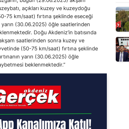
rüzgarın, bugün (29.06.2025) akşam
uzeybatı, açıkları kuzey ve kuzeydoğu
50-75 km/saat) fırtına şeklinde eseceği
n yarın (30.06.2025) öğle saatlerinden
eklenmektedir. Doğu Akdeniz’in batısında
akşam saatlerinden sonra kuzey ve
vvetinde (50-75 km/saat) fırtına şeklinde
ırtınanın yarın (30.06.2025) öğle
 kaybetmesi beklenmektedir.”