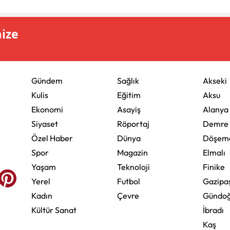
mize
Gündem
Sağlık
Akseki
Kulis
Eğitim
Aksu
Ekonomi
Asayiş
Alanya
Siyaset
Röportaj
Demre
Özel Haber
Dünya
Döşeme
Spor
Magazin
Elmalı
Yaşam
Teknoloji
Finike
Yerel
Futbol
Gazipa
Kadın
Çevre
Gündo
Kültür Sanat
İbradı
Kaş