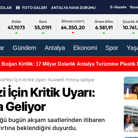
E-Gazete
Yaza
EOLAR
FOTO GALERİ
ANTALYA HAVA DURUMU
Bitcoin
Dolar
Euro
Gram Altın
Çeyrek A
(USDT)
47,7073
55,0191
6.581,91
10.761
64.350,20
ar
Gündem
Antalya
Ekonomi
Spor
Yaş
11 Yaşındaki Kerem Umut Bekliyor: "B
örfezi İçin Kritik Uyarı: Kuvvetli Fırtına Geliyor
 İçin Kritik Uyarı:
a Geliyor
üğü bugün akşam saatlerinden itibaren
fırtına beklendiğini duyurdu.