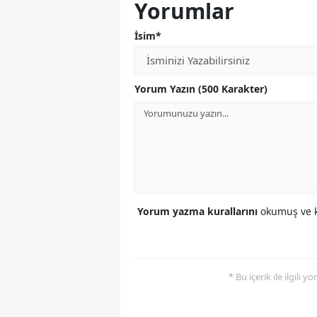
Yorumlar
İsim*
Yorum Yazın (500 Karakter)
Yorum yazma kurallarını
okumuş ve k
* Bu içerik ile ilgili 