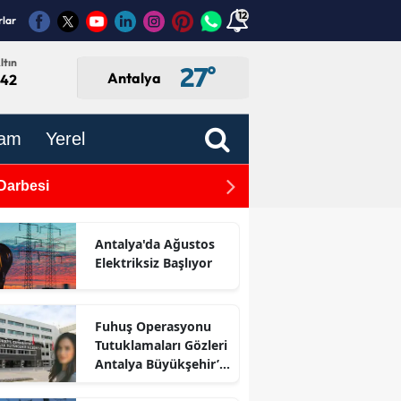
12
rlar
ltın
27
°
Antalya
,42
am
Yerel
en de Koşmak İstiyorum..."
Antalya'da Ağustos
Elektriksiz Başlıyor
Fuhuş Operasyonu
Tutuklamaları Gözleri
Antalya Büyükşehir’e
Çevirdi