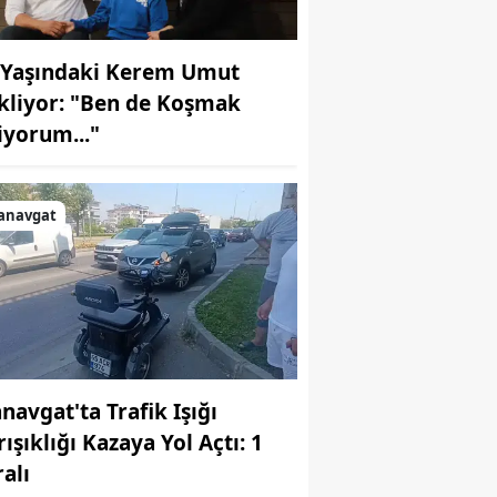
 Yaşındaki Kerem Umut
kliyor: "Ben de Koşmak
tiyorum..."
anavgat
navgat'ta Trafik Işığı
ışıklığı Kazaya Yol Açtı: 1
ralı