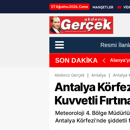
07 Ağustos 2026, Cuma
MANŞETLER
VİD
Resmi İlanl
SON DAKİKA
ik: 17 Milyar Dolarlık Antalya Turizmine Plastik Darbesi
Akdeniz Gerçek
|
Antalya
|
Antalya K
Antalya Körfezi
Kuvvetli Fırtın
Meteoroloji 4. Bölge Müdürl
Antalya Körfezi’nde şiddetli 