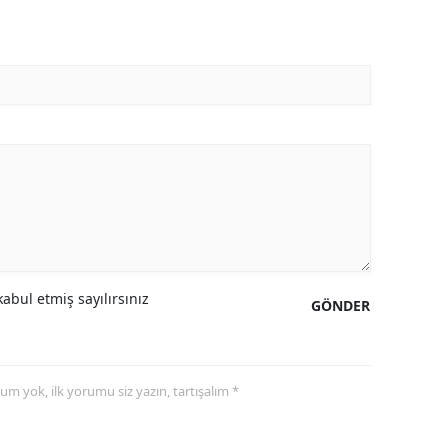
abul etmiş sayılırsınız
GÖNDER
yorum yok, ilk yorumu siz yazın, tartışalım *