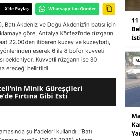
X'de Paylaş
Whatsapp'tan Gönder
11
, Batı Akdeniz ve Doğu Akdeniz’in batısı için
Be
açıklamaya göre, Antalya Körfezi’nde rüzgarın
İs
at 22.00’den itibaren kuzey ve kuzeybatı,
yönlerinden eserek 6 ila 8 bofor kuvveti
ı bekleniyor. Kuvvetli rüzgarın ise 30
M
 ereceği belirtildi.
eli’nin Minik Güreşçileri
’de Fırtına Gibi Esti
Ma
Kar
asında şu ifadeleri kullandı: “Batı
Ya