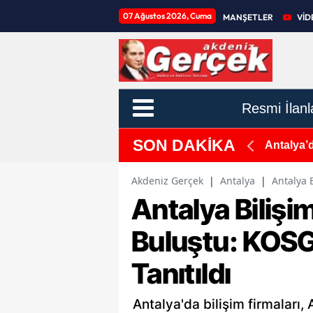
07 Ağustos 2026, Cuma
MANŞETLER
VİD
Resmi İlanl
SON DAKİKA
eyeceğiz!
Antalya’
Akdeniz Gerçek
|
Antalya
|
Antalya 
Antalya Biliş
Buluştu: KOSGE
Tanıtıldı
Antalya'da bilişim firmaları,