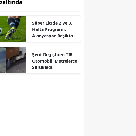
zaltında
Süper Lig’de 2 ve 3.
Hafta Programı:
Alanyaspor-Beşiktaş
Maç Tarihi
Değiştirilecek mi?
Şerit Değiştiren TIR
Otomobili Metrelerce
Sürükledi!