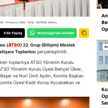
An
Be
: 16 Haziran 2026 - 14:46
KAYNAK: Bülten
Op
X'de Paylaş
Whatsapp'tan Gönder
sı (
ATSO
) 22. Grup (Bilişim) Meslek
An
stişare Toplantısı
gerçekleştirildi.
getiren toplantıya ATSO Yönetim Kurulu
ATSO Yönetim Kurulu Üyesi Behçet Ülker,
 Başer ve Nuri Ümit Aydın, Komite Başkan
 Komite Üyesi Kadir Koray Kocabalkan ve
Ku
Op
Sa