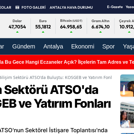
E-Gazete
Yaza
EOLAR
FOTO GALERİ
ANTALYA HAVA DURUMU
Bitcoin
Dolar
Euro
Gram Altın
Çeyrek A
(USDT)
47,7054
55,1812
6.674,10
10.912
64.958,65
ar
Gündem
Antalya
Ekonomi
Spor
Yaş
da Bu Gece Hangi Eczaneler Açık? İlçelerin Tam Adres ve Tel
Bilişim Sektörü ATSO'da Buluştu: KOSGEB ve Yatırım Fonları Tanıtıld
im Sektörü ATSO'da
B ve Yatırım Fonları
 ATSO'nun Sektörel İstişare Toplantısı'nda