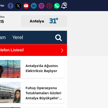
12
rlar
ltın
31
°
Antalya
,15
am
Yerel
efon Listesi!
Antalya Büyükşehir Beled
ı
Antalya'da Ağustos
Elektriksiz Başlıyor
Fuhuş Operasyonu
Tutuklamaları Gözleri
Antalya Büyükşehir’e
Çevirdi