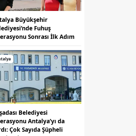
talya Büyükşehir
lediyesi’nde Fuhuş
erasyonu Sonrası İlk Adım
talya
şadası Belediyesi
erasyonu Antalya’yı da
rdı: Çok Sayıda Şüpheli