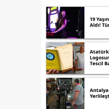
19 Yaşı
Aldı! Tü
Atatürk'
Logosun
Tescil 
Antalya
Yerlileş