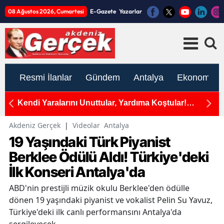
08 Ağustos 2026, Cumartesi
E-Gazete
Yazarlar
Resmi İlanlar
Gündem
Antalya
Ekonomi
Kendi Yaralarını Unuttular, Yardıma Koştular!
D
Mersin'de Ambulans ile Otomobil Çarpıştı, 5 Yaralı!
Zi
Akdeniz Gerçek
|
Videolar
Antalya
19 Yaşındaki Türk Piyanist
Berklee Ödülü Aldı! Türkiye'deki
İlk Konseri Antalya'da
ABD'nin prestijli müzik okulu Berklee'den ödülle
dönen 19 yaşındaki piyanist ve vokalist Pelin Su Yavuz,
Türkiye'deki ilk canlı performansını Antalya'da