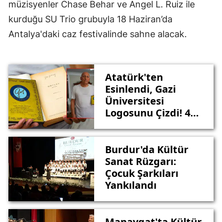
müzisyenler Chase Behar ve Angel L. Ruiz ile
kurduğu SU Trio grubuyla 18 Haziran’da
Antalya'daki caz festivalinde sahne alacak.
Atatürk'ten
Esinlendi, Gazi
Üniversitesi
Logosunu Çizdi! 44
Yıl Sonra
Antalya’dan Tescil
Başvurusu
Burdur'da Kültür
Sanat Rüzgarı:
Çocuk Şarkıları
Yankılandı
Manavgat'ta Kültür