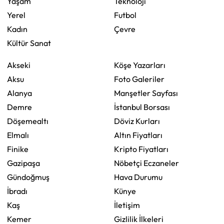
Yaşam
Teknoloji
Yerel
Futbol
Kadın
Çevre
Kültür Sanat
Akseki
Köşe Yazarları
Aksu
Foto Galeriler
Alanya
Manşetler Sayfası
Demre
İstanbul Borsası
Döşemealtı
Döviz Kurları
Elmalı
Altın Fiyatları
Finike
Kripto Fiyatları
Gazipaşa
Nöbetçi Eczaneler
Gündoğmuş
Hava Durumu
İbradı
Künye
Kaş
İletişim
Kemer
Gizlilik İlkeleri