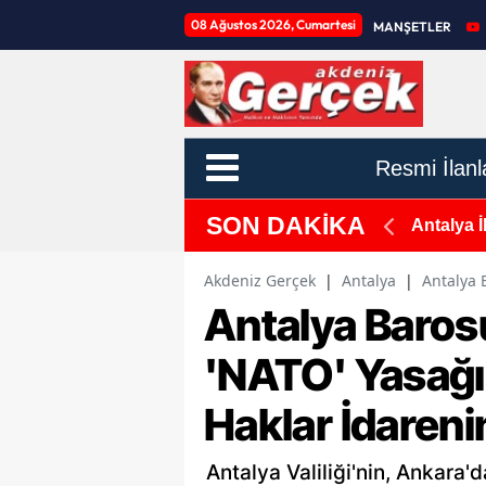
08 Ağustos 2026, Cumartesi
MANŞETLER
Resmi İlanl
SON DAKİKA
 Kapsamlı Saha Çalışması
Antalya İ
Derinlikl
Akdeniz Gerçek
|
Antalya
|
Antalya 
Antalya Barosu
'NATO' Yasağı
Haklar İdareni
Antalya Valiliği'nin, Ankara'