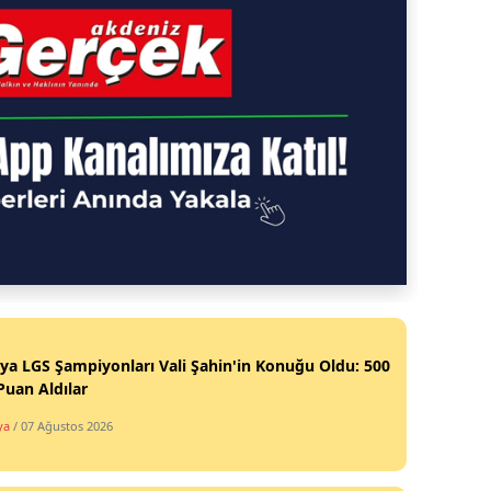
ya LGS Şampiyonları Vali Şahin'in Konuğu Oldu: 500
uan Aldılar
ya
/ 07 Ağustos 2026