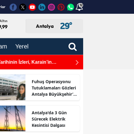
12
rlar
Altın
29
°
Antalya
9,99
am
Yerel
ihinin İzleri, Karain’in
ATSO Başkan Adayı Davut 
 Lütfu Değildir!"
Fuhuş Operasyonu
Tutuklamaları Gözleri
Antalya Büyükşehir’e
Çevirdi
Antalya'da 3 Gün
Sürecek Elektrik
Kesintisi Dalgası