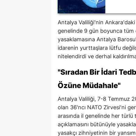
Antalya Valiliği'nin Ankara'dak
genelinde 9 gün boyunca tüm ey
yasaklamasına Antalya Barosu'n
idarenin yurttaşlara lütfu deği
nitelendirdi ve derhal kaldırıl
"Sıradan Bir İdari Ted
Özüne Müdahale"
Antalya Valiliği, 7-8 Temmuz 
olan 36'ncı NATO Zirvesi'ni g
arasında il genelinde her türlü
açıklamasını bütünüyle yasakla
yasakçı zihniyetinin bir yansı