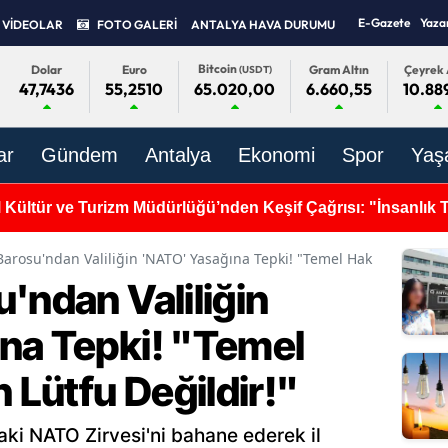
E-Gazete
Yaza
VİDEOLAR
FOTO GALERİ
ANTALYA HAVA DURUMU
Bitcoin
Dolar
Euro
Gram Altın
Çeyrek 
(USDT)
47,7436
55,2510
6.660,55
10.88
65.020,00
ar
Gündem
Antalya
Ekonomi
Spor
Yaş
l Kültür ve Turizm Müdürlüğü’nden Keşif Çağrısı: "İnsanlık Tar
erinde Saklı"
Barosu'ndan Valiliğin 'NATO' Yasağına Tepki! "Temel Haklar İdarenin
'ndan Valiliğin
na Tepki! "Temel
n Lütfu Değildir!"
daki NATO Zirvesi'ni bahane ederek il