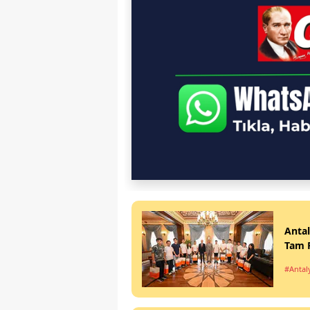
Antal
Tam P
#Antal