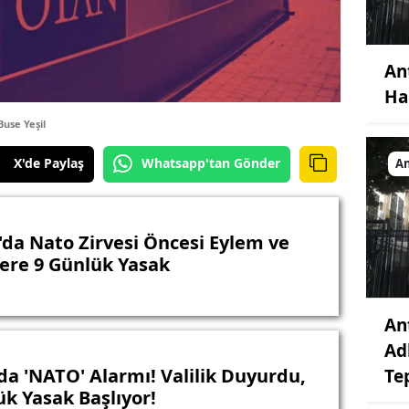
An
Ha
use Yeşil
X'de Paylaş
Whatsapp'tan Gönder
An
'da Nato Zirvesi Öncesi Eylem ve
lere 9 Günlük Yasak
An
Ad
da 'NATO' Alarmı! Valilik Duyurdu,
Te
ük Yasak Başlıyor!