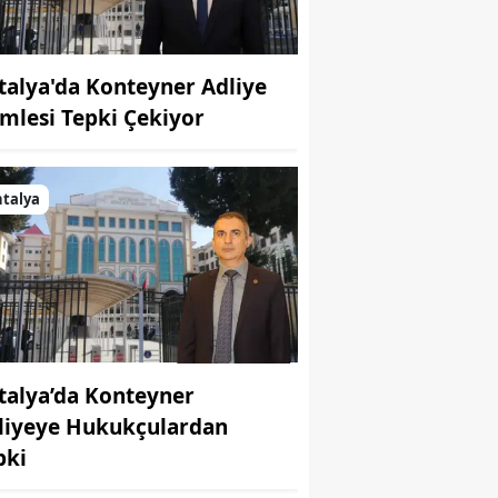
talya'da Konteyner Adliye
mlesi Tepki Çekiyor
talya
talya’da Konteyner
liyeye Hukukçulardan
pki