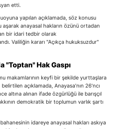
yan etti.
muoyuna yapılan açıklamada, söz konusu
u aşarak anayasal hakların özünü ortadan
n bir idari tedbir olarak
ndı. Valiliğin kararı "Açıkça hukuksuzdur"
la "Toptan" Hak Gaspı
u makamlarının keyfi bir şekilde yurttaşlara
ğı belirtilen açıklamada, Anayasa'nın 26'ncı
 altına alınan ifade özgürlüğü ile barışçıl
akkının demokratik bir toplumun varlık şartı
bahanesinin idareye anayasal hakları askıya