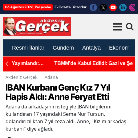
06 Ağustos 2026, Perşembe
E-Gazete
Yazarlar
Resmi İlanlar
Gündem
Antalya
Ekonomi
TBMM'de Kabul Edildi: Gazi ve Şehit Yakınlarının
E
Haklarında Yeni Dönem!
T
Akdeniz Gerçek
|
Adana
IBAN Kurbanı Genç Kız 7 Yıl
Hapis Aldı: Anne Feryat Etti
Adana'da arkadaşının isteğiyle IBAN bilgilerini
kullandıran 17 yaşındaki Sema Nur Tursun,
dolandırıcılıktan 7 yıl ceza aldı. Anne, "Kızım arkadaş
kurbanı" diye ağladı.