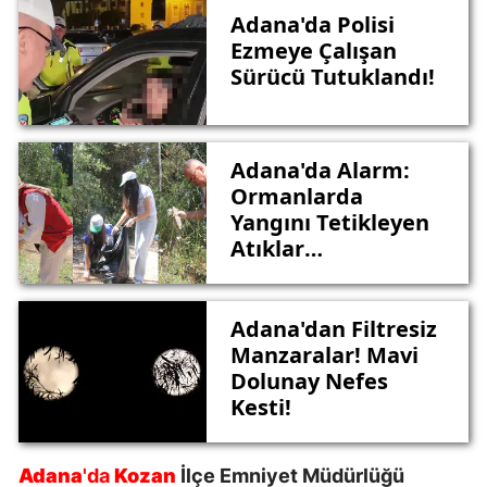
Adana'da Polisi
Ezmeye Çalışan
Sürücü Tutuklandı!
Adana'da Alarm:
Ormanlarda
Yangını Tetikleyen
Atıklar
Temizleniyor
Adana'dan Filtresiz
Manzaralar! Mavi
Dolunay Nefes
Kesti!
Adana
'da
Kozan
İlçe Emniyet Müdürlüğü