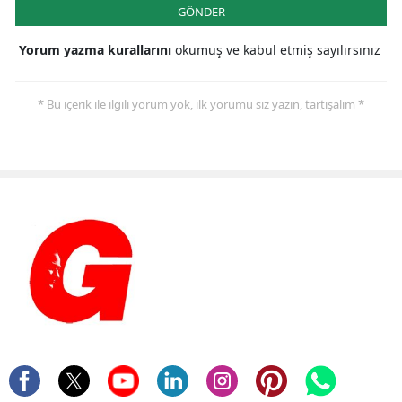
GÖNDER
Yorum yazma kurallarını
okumuş ve kabul etmiş sayılırsınız
* Bu içerik ile ilgili yorum yok, ilk yorumu siz yazın, tartışalım *