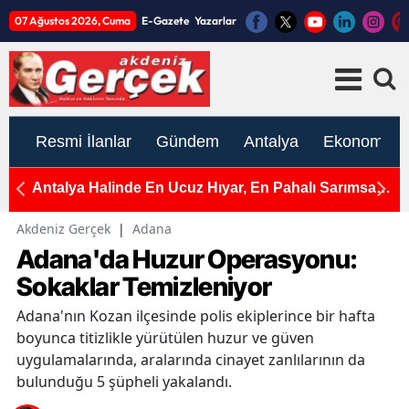
07 Ağustos 2026, Cuma
E-Gazete
Yazarlar
Resmi İlanlar
Gündem
Antalya
Ekonomi
e
Antalya Halinde En Ucuz Hıyar, En Pahalı Sarımsak
A
ve Yeşil Soğan
Ç
Akdeniz Gerçek
|
Adana
Adana'da Huzur Operasyonu:
Sokaklar Temizleniyor
Adana'nın Kozan ilçesinde polis ekiplerince bir hafta
boyunca titizlikle yürütülen huzur ve güven
uygulamalarında, aralarında cinayet zanlılarının da
bulunduğu 5 şüpheli yakalandı.