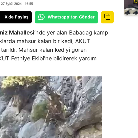
7 Eylül 2024 - 16:55
X'de Paylaş
Whatsapp'tan Gönder
niz Mahallesi
’nde yer alan Babadağ kamp
lıklarda mahsur kalan bir kedi, AKUT
urtarıldı. Mahsur kalan kediyi gören
T Fethiye Ekibi'ne bildirerek yardım