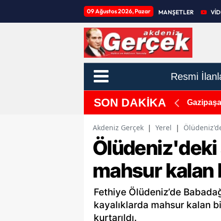
09 Ağustos 2026, Pazar
MANŞETLER
Vİ
Resmi İlanl
SON DAKİKA
i, Termometreler 37'de
Gazipaşa’
Akdeniz Gerçek
|
Yerel
|
Ölüdeniz'de
Ölüdeniz'deki 
mahsur kalan 
Fethiye Ölüdeniz’de Babadağ
kayalıklarda mahsur kalan bi
kurtarıldı.