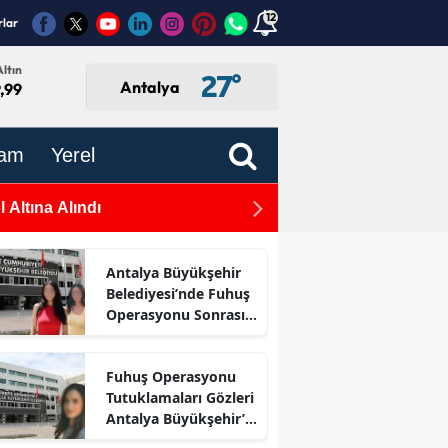
12
rlar
ltın
27
°
Antalya
,99
am
Yerel
 Altına Alındı
Belediyelere Bir Darbe Dah
Antalya Büyükşehir
Belediyesi’nde Fuhuş
Operasyonu Sonrası
İlk Adım
Fuhuş Operasyonu
Tutuklamaları Gözleri
Antalya Büyükşehir’e
Çevirdi