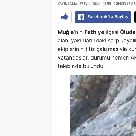
YAYINLAMA: 27 Eylül 2024 - 13:55
GÜNCELLEME: 2
Facebook'ta Paylaş
Muğla
'nın
Fethiye
ilçesi
Ölüde
alanı yakınlarındaki sarp kaya
ekiplerinin titiz çalışmasıyla k
vatandaşlar, durumu hemen AKU
talebinde bulundu.