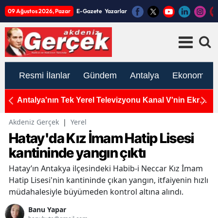
09 Ağustos 2026, Pazar
E-Gazete
Yazarlar
Resmi İlanlar
Gündem
Antalya
Ekonomi
r!
Antalya'nın Tek Yerel Televizyonu Kanal V'nin Ekranı
A
Karardı: Yayınlar Durdu
B
Akdeniz Gerçek
|
Yerel
Hatay'da Kız İmam Hatip Lisesi
kantininde yangın çıktı
Hatay’ın Antakya ilçesindeki Habib-i Neccar Kız İmam
Hatip Lisesi'nin kantininde çıkan yangın, itfaiyenin hızlı
müdahalesiyle büyümeden kontrol altına alındı.
Banu Yapar