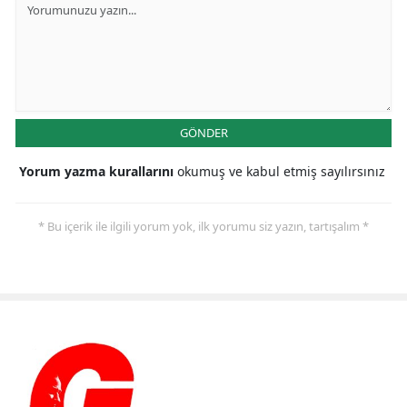
GÖNDER
Yorum yazma kurallarını
okumuş ve kabul etmiş sayılırsınız
* Bu içerik ile ilgili yorum yok, ilk yorumu siz yazın, tartışalım *