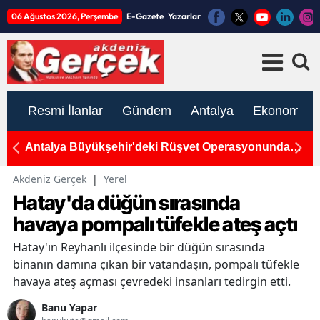
06 Ağustos 2026, Perşembe
E-Gazete
Yazarlar
Resmi İlanlar
Gündem
Antalya
Ekonomi
Antalya Büyükşehir'deki Rüşvet Operasyonunda
An
Yeni Gelişme
T
Akdeniz Gerçek
|
Yerel
Hatay'da düğün sırasında
havaya pompalı tüfekle ateş açtı
Hatay'ın Reyhanlı ilçesinde bir düğün sırasında
binanın damına çıkan bir vatandaşın, pompalı tüfekle
havaya ateş açması çevredeki insanları tedirgin etti.
Banu Yapar