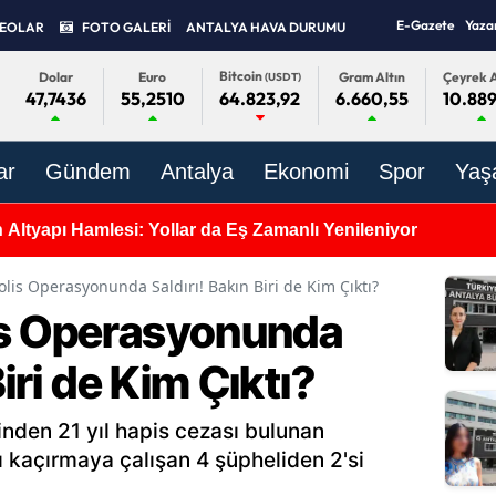
E-Gazete
Yaza
DEOLAR
FOTO GALERİ
ANTALYA HAVA DURUMU
Bitcoin
Dolar
Euro
Gram Altın
Çeyrek A
(USDT)
47,7436
55,2510
6.660,55
10.889
64.823,92
ar
Gündem
Antalya
Ekonomi
Spor
Yaş
tmatov’un Gizli Kalan Eserleri Antalya’da!
lis Operasyonunda Saldırı! Bakın Biri de Kim Çıktı?
is Operasyonunda
Biri de Kim Çıktı?
nden 21 yıl hapis cezası bulunan
 kaçırmaya çalışan 4 şüpheliden 2'si