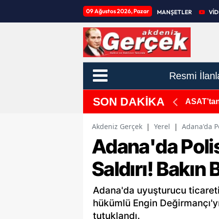
09 Ağustos 2026, Pazar
MANŞETLER
Vİ
Resmi İlanl
SON DAKİKA
ileniyor
Cengiz Ay
Akdeniz Gerçek
|
Yerel
|
Adana'da Po
Adana'da Pol
Saldırı! Bakın 
Adana'da uyuşturucu ticareti
hükümlü Engin Değirmançı'yı
tutuklandı.