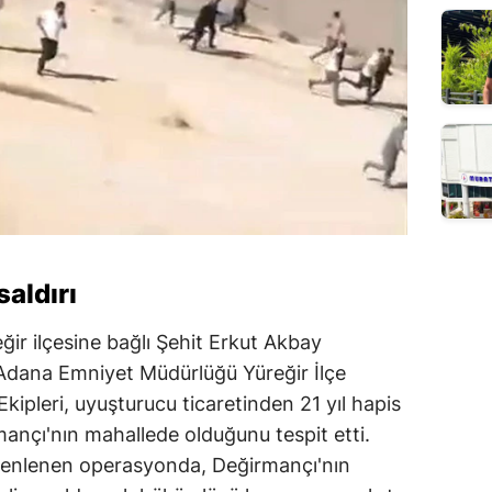
aldırı
ğir ilçesine bağlı Şehit Erkut Akbay
Adana Emniyet Müdürlüğü Yüreğir İlçe
ipleri, uyuşturucu ticaretinden 21 yıl hapis
ançı'nın mahallede olduğunu tespit etti.
enlenen operasyonda, Değirmançı'nın