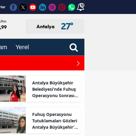
12
rlar
ltın
27
°
Antalya
,99
am
Yerel
Kemer'de Yol Verme Kavgası
Antalya Büyükşehir
Belediyesi’nde Fuhuş
Operasyonu Sonrası
İlk Adım
Fuhuş Operasyonu
Tutuklamaları Gözleri
Antalya Büyükşehir’e
Çevirdi