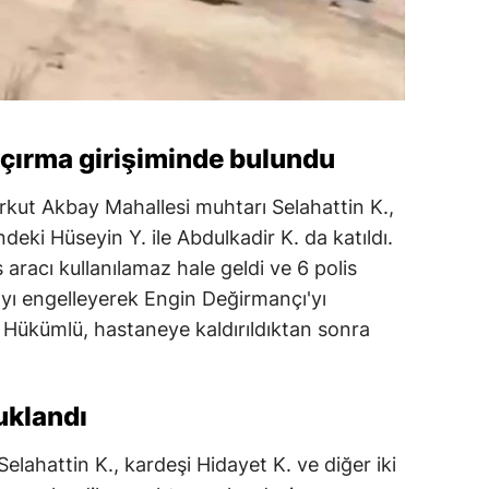
çırma girişiminde bulundu
 Erkut Akbay Mahallesi muhtarı Selahattin K.,
deki Hüseyin Y. ile Abdulkadir K. da katıldı.
is aracı kullanılamaz hale geldi ve 6 polis
ıyı engelleyerek Engin Değirmançı'yı
 Hükümlü, hastaneye kaldırıldıktan sonra
uklandı
Selahattin K., kardeşi Hidayet K. ve diğer iki