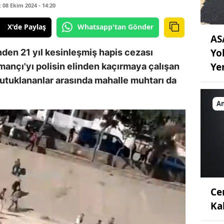
08 Ekim 2024 - 14:20
X'de Paylaş
Whatsapp'tan Gönder
AS
Yo
den 21 yıl kesinleşmiş hapis cezası
Ye
ançı'yı polisin elinden kaçırmaya çalışan
 Tutuklananlar arasında mahalle muhtarı da
An
Ce
Ka