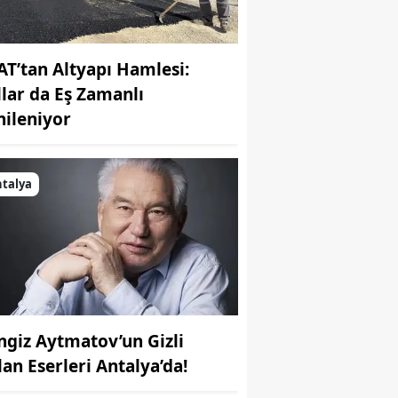
AT’tan Altyapı Hamlesi:
llar da Eş Zamanlı
nileniyor
talya
ngiz Aytmatov’un Gizli
lan Eserleri Antalya’da!