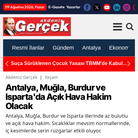
09 Ağustos 2026, Pazar
E-Gazete
Yazarlar
Resmi İlanlar
Gündem
Antalya
Ekonomi
Suça Sürüklenen Çocuk Yasası TBMM'de Kabul
K
Edildi
S
Akdeniz Gerçek
|
Yaşam
Antalya, Muğla, Burdur ve
Isparta'da Açık Hava Hakim
Olacak
Antalya, Muğla, Burdur ve Isparta illerinde az bulutlu
ve açık hava hakim. Sıcaklıklar mevsim normallerinde,
iç kesimlerde serin rüzgarlar etkili oluyor.