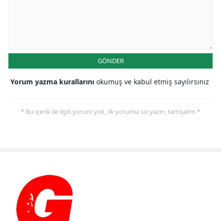
GÖNDER
Yorum yazma kurallarını
okumuş ve kabul etmiş sayılırsınız
* Bu içerik ile ilgili yorum yok, ilk yorumu siz yazın, tartışalım *