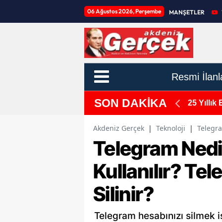
06 Ağustos 2026, Perşembe
MANŞETLER
Resmi İlanl
SON DAKİKA
psam Genişletme Talebi
25 Yıllık
Akdeniz Gerçek
|
Teknoloji
|
Telegra
Telegram Nedi
Kullanılır? Te
Silinir?
Telegram hesabınızı silmek 