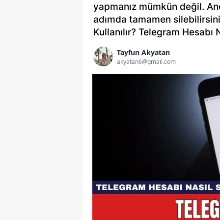
yapmanız mümkün değil. Anca
adımda tamamen silebilirsini
Kullanılır? Telegram Hesabı Na
Tayfun Akyatan
akyatan6@gmail.com