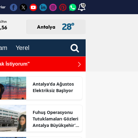
12
rlar
ltın
28
°
Antalya
,56
am
Yerel
ak İstiyorum"
Antalya'da Nem ve Sıcaklık
Sıcaklıkları
Antalya'da Ağustos
Elektriksiz Başlıyor
Fuhuş Operasyonu
Tutuklamaları Gözleri
Antalya Büyükşehir’e
Çevirdi