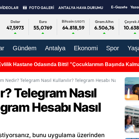
E-Gazete
Yaza
VİDEOLAR
FOTO GALERİ
ANTALYA HAVA DURUMU
Bitcoin
Dolar
Euro
Gram Altın
Çeyrek A
(USDT)
47,5973
55,0769
6.506,76
10.638
64.818,59
ar
Gündem
Antalya
Ekonomi
Spor
Yaş
 Evlilik Hastane Odasında Bitti! "Çocuklarımın Başında Kalm
m Nedir? Telegram Nasıl Kullanılır? Telegram Hesabı Nasıl Silinir?
r? Telegram Nasıl
legram Hesabı Nasıl
istiyorsanız, bunu uygulama üzerinden