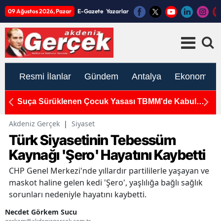
09 Ağustos 2026, Pazar
E-Gazete
Yazarlar
Resmi İlanlar
Gündem
Antalya
Ekonomi
Suça Sürüklenen Çocuk Yasası TBMM'de Kabul
K
Edildi
S
Akdeniz Gerçek
|
Siyaset
Türk Siyasetinin Tebessüm
Kaynağı 'Şero' Hayatını Kaybetti
CHP Genel Merkezi'nde yıllardır partililerle yaşayan ve
maskot haline gelen kedi 'Şero', yaşlılığa bağlı sağlık
sorunları nedeniyle hayatını kaybetti.
Necdet Görkem Sucu