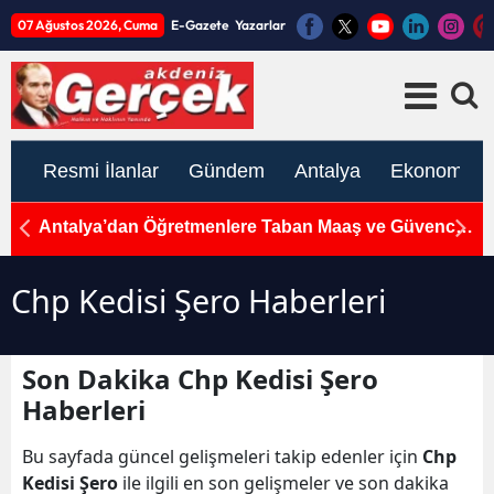
07 Ağustos 2026, Cuma
E-Gazete
Yazarlar
Resmi İlanlar
Gündem
Antalya
Ekonomi
sak
Antalya’dan Öğretmenlere Taban Maaş ve Güvence
A
Çağrısı
7
Chp Kedisi Şero Haberleri
Son Dakika Chp Kedisi Şero
Haberleri
Bu sayfada güncel gelişmeleri takip edenler için
Chp
Kedisi Şero
ile ilgili en son gelişmeler ve son dakika