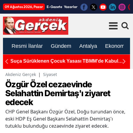
09 Ağustos 2026, Pazar
E-Gazete
Yazarlar
Resmi İlanlar
Gündem
Antalya
Ekonomi
Suça Sürüklenen Çocuk Yasası TBMM'de Kabul
K
Edildi
S
Akdeniz Gerçek
|
Siyaset
Özgür Özel cezaevinde
Selahattin Demirtaş'ı ziyaret
edecek
CHP Genel Başkanı Özgür Özel, Doğu turundan önce,
eski HDP Eş Genel Başkanı Selahattin Demirtaş'ı
tutuklu bulunduğu cezaevinde ziyaret edecek.