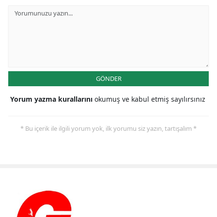
GÖNDER
Yorum yazma kurallarını
okumuş ve kabul etmiş sayılırsınız
* Bu içerik ile ilgili yorum yok, ilk yorumu siz yazın, tartışalım *