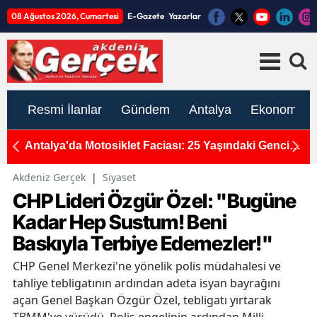
08 Ağustos 2026, Cumartesi
E-Gazete
Yazarlar
Resmi İlanlar
Gündem
Antalya
Ekonomi
Bin
Antalya'da Motosiklet Faciası: 25 Yaşındaki Gencin
A
Acı Sonu
H
Akdeniz Gerçek
|
Siyaset
CHP Lideri Özgür Özel: "Bugüne
Kadar Hep Sustum! Beni
Baskıyla Terbiye Edemezler!"
CHP Genel Merkezi'ne yönelik polis müdahalesi ve
tahliye tebligatının ardından adeta isyan bayrağını
açan Genel Başkan Özgür Özel, tebligatı yırtarak