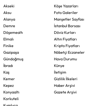
Akseki
Köşe Yazarları
Aksu
Foto Galeriler
Alanya
Manşetler Sayfası
Demre
İstanbul Borsası
Döşemealtı
Döviz Kurları
Elmalı
Altın Fiyatları
Finike
Kripto Fiyatları
Gazipaşa
Nöbetçi Eczaneler
Gündoğmuş
Hava Durumu
İbradı
Künye
Kaş
İletişim
Kemer
Gizlilik İlkeleri
Kepez
Haber Arşivi
Konyaaltı
Gazete Arşivi
Korkuteli
Kumluca