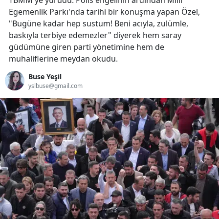
TBMM'ye yürüdü. Polis engelinin ardından Milli
Egemenlik Parkı'nda tarihi bir konuşma yapan Özel,
"Bugüne kadar hep sustum! Beni acıyla, zulümle,
baskıyla terbiye edemezler" diyerek hem saray
güdümüne giren parti yönetimine hem de
muhaliflerine meydan okudu.
Buse Yeşil
yslbuse@gmail.com