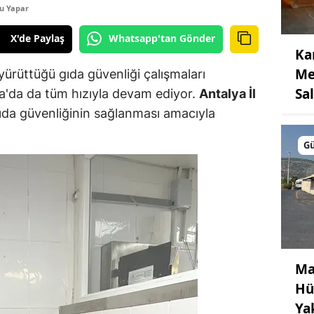
u Yapar
X'de Paylaş
Whatsapp'tan Gönder
Ka
Me
 yürüttüğü gıda güvenliği çalışmaları
Sa
'da da tüm hızıyla devam ediyor.
Antalya İl
gıda güvenliğinin sağlanması amacıyla
G
Ma
Hü
Ya