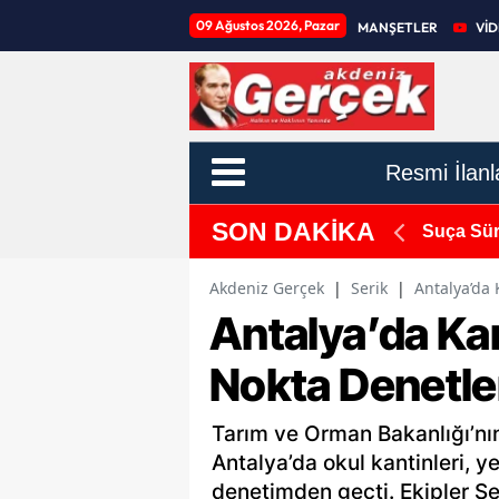
09 Ağustos 2026, Pazar
MANŞETLER
Vİ
Resmi İlanl
SON DAKİKA
betti
Suça Sür
Akdeniz Gerçek
|
Serik
|
Antalya’da
Antalya’da Ka
Nokta Denetle
Tarım ve Orman Bakanlığı’nı
Antalya’da okul kantinleri, y
denetimden geçti. Ekipler S