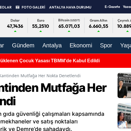
E-Gazete
Yaza
DEOLAR
FOTO GALERİ
ANTALYA HAVA DURUMU
Bitcoin
Dolar
Euro
Gram Altın
Çeyrek A
(USDT)
47,7436
55,2510
6.660,55
10.889
65.071,03
ar
Gündem
Antalya
Ekonomi
Spor
Yaş
üklenen Çocuk Yasası TBMM'de Kabul Edildi
 Kantinden Mutfağa Her Nokta Denetlendi
ntinden Mutfağa Her
ndi
n gıda güvenliği çalışmaları kapsamında
emekhaneler ve satış noktaları
erik ve Demre’de sahadaydı.