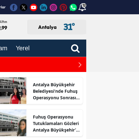
12
rlar
ltın
31
°
Antalya
,99
am
Yerel
Kameralardan Kaçamadı! M
Antalya Büyükşehir
Belediyesi’nde Fuhuş
Operasyonu Sonrası
İlk Adım
Fuhuş Operasyonu
Tutuklamaları Gözleri
Antalya Büyükşehir’e
Çevirdi