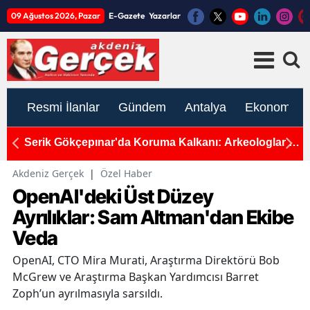
09 Ağustos 2026, Pazar
E-Gazete
Yazarlar
Resmi İlanlar
Gündem
Antalya
Ekonomi
ar 4
Antalya'da Pazar Hava Durumu: Nem Yüzde 70'e
G
İndi, Termometreler 37'de
K
Akdeniz Gerçek
|
Özel Haber
OpenAI'deki Üst Düzey
Ayrılıklar: Sam Altman'dan Ekibe
Veda
OpenAI, CTO Mira Murati, Araştırma Direktörü Bob
McGrew ve Araştırma Başkan Yardımcısı Barret
Zoph’un ayrılmasıyla sarsıldı.