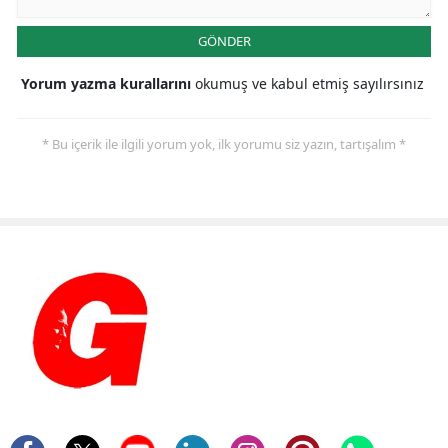
GÖNDER
Yorum yazma kurallarını
okumuş ve kabul etmiş sayılırsınız
* Bu içerik ile ilgili yorum yok, ilk yorumu siz yazın, tartışalım *