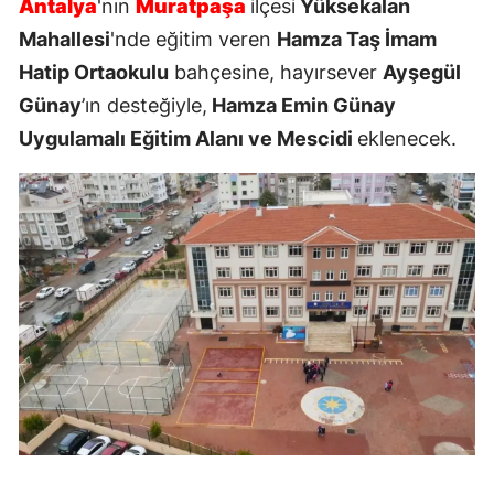
Antalya
'nın
Muratpaşa
ilçesi
Yüksekalan
Mahallesi
'nde eğitim veren
Hamza Taş İmam
Hatip Ortaokulu
bahçesine, hayırsever
Ayşegül
Günay
’ın desteğiyle,
Hamza Emin Günay
Uygulamalı Eğitim Alanı ve Mescidi
eklenecek.