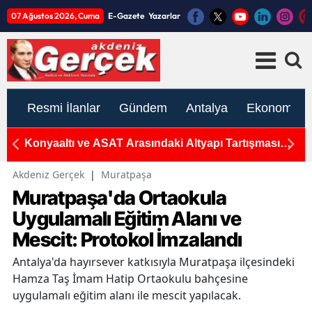
07 Ağustos 2026, Cuma
E-Gazete
Yazarlar
Resmi İlanlar
Gündem
Antalya
Ekonomi
Konyaaltı ve ASAT Arasındaki Altyapı Tartışması
2
Sonrası 3 Milyarlık İş Birliği
G
Akdeniz Gerçek
|
Muratpaşa
Muratpaşa'da Ortaokula
Uygulamalı Eğitim Alanı ve
Mescit: Protokol İmzalandı
Antalya'da hayırsever katkısıyla Muratpaşa ilçesindeki
Hamza Taş İmam Hatip Ortaokulu bahçesine
uygulamalı eğitim alanı ile mescit yapılacak.