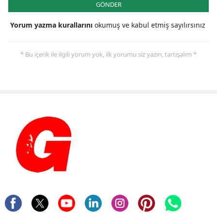
GÖNDER
Yorum yazma kurallarını
okumuş ve kabul etmiş sayılırsınız
* Bu içerik ile ilgili yorum yok, ilk yorumu siz yazın, tartışalım *