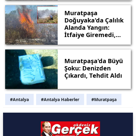
Yaşayacak
Muratpaşa
Doğuyaka'da Çalılık
Alanda Yangın:
İtfaiye Giremedi,
Mahalleli Arktan Su
Taşıdı
Muratpaşa'da Büyü
Şoku: Denizden
Çıkardı, Tehdit Aldı
#Antalya
#Antalya Haberler
#Muratpaşa