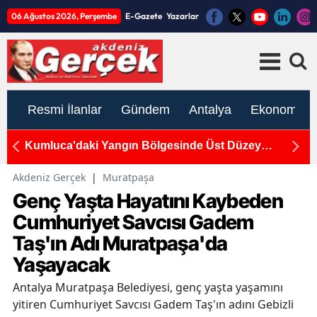
06 Ağustos 2026, Perşembe
E-Gazete
Yazarlar
Resmi İlanlar
Gündem
Antalya
Ekonomi
Kumluca'daki Yangın Bölgesinde Üst Düzey
Dö
İnceleme!
Ya
Akdeniz Gerçek
|
Muratpaşa
Genç Yaşta Hayatını Kaybeden
Cumhuriyet Savcısı Gadem
Taş'ın Adı Muratpaşa'da
Yaşayacak
Antalya Muratpaşa Belediyesi, genç yaşta yaşamını
yitiren Cumhuriyet Savcısı Gadem Taş'ın adını Gebizli