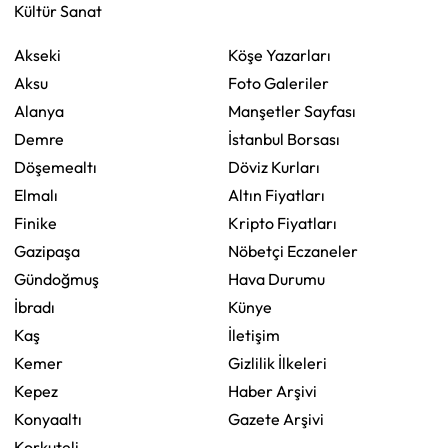
Kültür Sanat
Akseki
Köşe Yazarları
Aksu
Foto Galeriler
Alanya
Manşetler Sayfası
Demre
İstanbul Borsası
Döşemealtı
Döviz Kurları
Elmalı
Altın Fiyatları
Finike
Kripto Fiyatları
Gazipaşa
Nöbetçi Eczaneler
Gündoğmuş
Hava Durumu
İbradı
Künye
Kaş
İletişim
Kemer
Gizlilik İlkeleri
Kepez
Haber Arşivi
Konyaaltı
Gazete Arşivi
Korkuteli