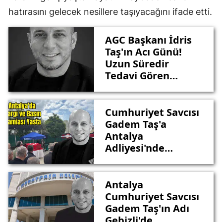
hatırasını gelecek nesillere taşıyacağını ifade etti.
AGC Başkanı İdris
Taş'ın Acı Günü!
Uzun Süredir
Tedavi Gören
Kardeşi Gadem
Taş'ı Kaybetti
Cumhuriyet Savcısı
Gadem Taş'a
Antalya
Adliyesi'nde
Hüzünlü Veda!
Antalya
Cumhuriyet Savcısı
Gadem Taş'ın Adı
Gebizli'de