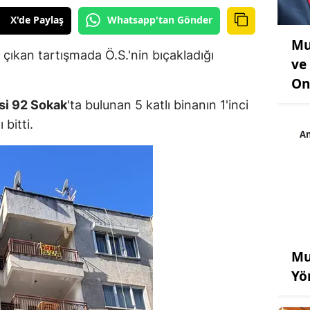
X'de Paylaş
Whatsapp'tan Gönder
Mu
 çıkan tartışmada Ö.S.'nin bıçakladığı
ve 
On
si 92 Sokak
'ta bulunan 5 katlı binanın 1'inci
bitti.
An
Mu
Yö