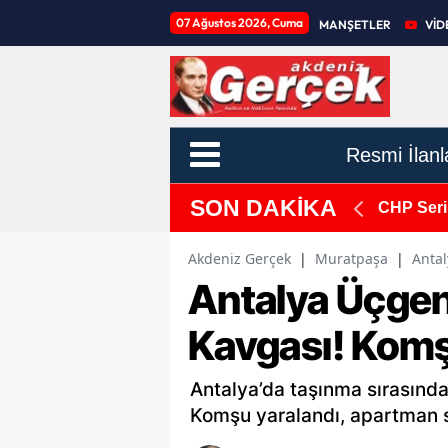
07 Ağustos 2026, Cuma
MANŞETLER
VİD
Resmi İlanl
SON DAKİKA
ir Getirildi
Manavgat
Akdeniz Gerçek
|
Muratpaşa
|
Anta
Antalya Üçge
Kavgası! Komş
Antalya’da taşınma sırasında
Komşu yaralandı, apartman sa