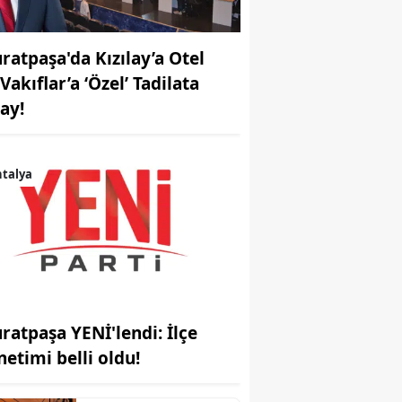
ratpaşa'da Kızılay’a Otel
Vakıflar’a ‘Özel’ Tadilata
ay!
talya
ratpaşa YENİ'lendi: İlçe
netimi belli oldu!