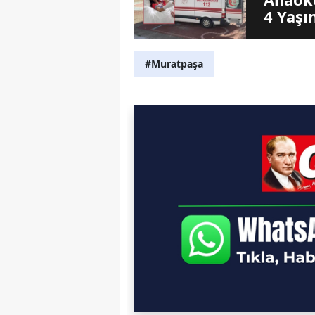
4 Yaşı
#Muratpaşa