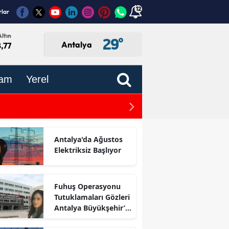
12
rlar
ltın
29
°
Antalya
,77
am
Yerel
luşuyor
Falezlere Sıfır Otel İznin
Antalya'da Ağustos
Elektriksiz Başlıyor
Fuhuş Operasyonu
Tutuklamaları Gözleri
Antalya Büyükşehir’e
Çevirdi