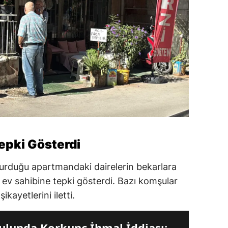
epki Gösterdi
oturduğu apartmandaki dairelerin bekarlara
ev sahibine tepki gösterdi. Bazı komşular
kayetlerini iletti.
lunda Korkunç İhmal İddiası: