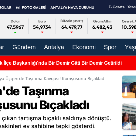
E-Gazete
Yaza
EOLAR
FOTO GALERİ
ANTALYA HAVA DURUMU
Bitcoin
Dolar
Euro
Gram Altın
Çeyrek A
(USDT)
47,5967
54,9734
6.482,43
10.598
64.479,77
ar
Gündem
Antalya
Ekonomi
Spor
Yaş
'ın Yaylalarına Kitap Köprüsü! Çocuklar Kütüphaneyle Bu
lya Üçgen'de Taşınma Kavgası! Komşusunu Bıçakladı
n'de Taşınma
usunu Bıçakladı
 çıkan tartışma bıçaklı saldırıya dönüştü.
kinleri ev sahibine tepki gösterdi.