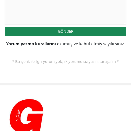
GÖNDER
Yorum yazma kurallarını
okumuş ve kabul etmiş sayılırsınız
* Bu içerik ile ilgili yorum yok, ilk yorumu siz yazın, tartışalım *