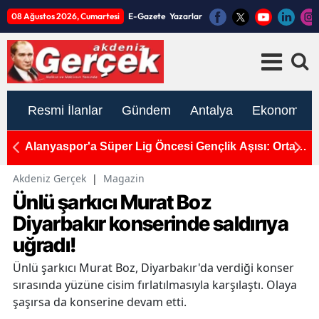
08 Ağustos 2026, Cumartesi
E-Gazete
Yazarlar
Resmi İlanlar
Gündem
Antalya
Ekonomi
ürü
Alanyaspor'a Süper Lig Öncesi Gençlik Aşısı: Orta
P
Sahaya 2 Transfer Birden
Y
Akdeniz Gerçek
|
Magazin
Ünlü şarkıcı Murat Boz
Diyarbakır konserinde saldırıya
uğradı!
Ünlü şarkıcı Murat Boz, Diyarbakır'da verdiği konser
sırasında yüzüne cisim fırlatılmasıyla karşılaştı. Olaya
şaşırsa da konserine devam etti.