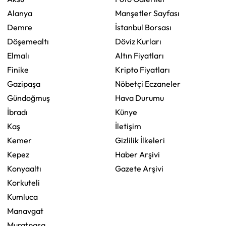
Alanya
Manşetler Sayfası
Demre
İstanbul Borsası
Döşemealtı
Döviz Kurları
Elmalı
Altın Fiyatları
Finike
Kripto Fiyatları
Gazipaşa
Nöbetçi Eczaneler
Gündoğmuş
Hava Durumu
İbradı
Künye
Kaş
İletişim
Kemer
Gizlilik İlkeleri
Kepez
Haber Arşivi
Konyaaltı
Gazete Arşivi
Korkuteli
Kumluca
Manavgat
Muratpaşa