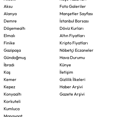
Aksu
Foto Galeriler
Alanya
Manşetler Sayfası
Demre
İstanbul Borsası
Döşemealtı
Döviz Kurları
Elmalı
Altın Fiyatları
Finike
Kripto Fiyatları
Gazipaşa
Nöbetçi Eczaneler
Gündoğmuş
Hava Durumu
İbradı
Künye
Kaş
İletişim
Kemer
Gizlilik İlkeleri
Kepez
Haber Arşivi
Konyaaltı
Gazete Arşivi
Korkuteli
Kumluca
Manavgat