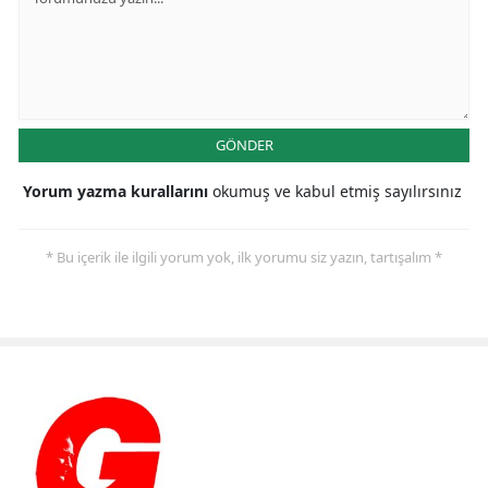
GÖNDER
Yorum yazma kurallarını
okumuş ve kabul etmiş sayılırsınız
* Bu içerik ile ilgili yorum yok, ilk yorumu siz yazın, tartışalım *