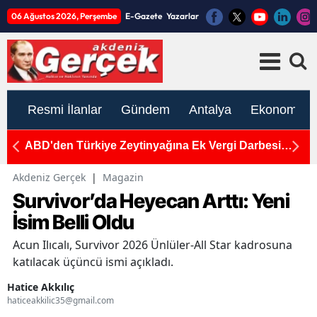
06 Ağustos 2026, Perşembe
E-Gazete
Yazarlar
Resmi İlanlar
Gündem
Antalya
Ekonomi
ABD'den Türkiye Zeytinyağına Ek Vergi Darbesi
M
Antalya Zeytin Üreticisini Vuracak: "Mahsul Ağaçta
YE
Kalır"
Akdeniz Gerçek
|
Magazin
Survivor’da Heyecan Arttı: Yeni
İsim Belli Oldu
Acun Ilıcalı, Survivor 2026 Ünlüler-All Star kadrosuna
katılacak üçüncü ismi açıkladı.
Hatice Akkılıç
haticeakkilic35@gmail.com