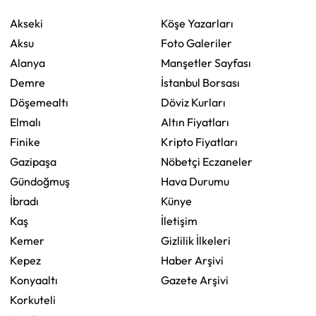
Akseki
Köşe Yazarları
Aksu
Foto Galeriler
Alanya
Manşetler Sayfası
Demre
İstanbul Borsası
Döşemealtı
Döviz Kurları
Elmalı
Altın Fiyatları
Finike
Kripto Fiyatları
Gazipaşa
Nöbetçi Eczaneler
Gündoğmuş
Hava Durumu
İbradı
Künye
Kaş
İletişim
Kemer
Gizlilik İlkeleri
Kepez
Haber Arşivi
Konyaaltı
Gazete Arşivi
Korkuteli