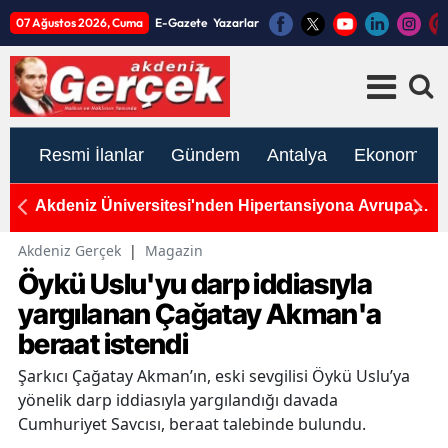
07 Ağustos 2026, Cuma
E-Gazete
Yazarlar
Resmi İlanlar
Gündem
Antalya
Ekonomi
alı
Akdeniz Üniversitesi'nden Hipertansiyona Avrupa
A
Patenti: Uluslararası Tıp Başarısı
V
Akdeniz Gerçek
|
Magazin
Öykü Uslu'yu darp iddiasıyla
yargılanan Çağatay Akman'a
beraat istendi
Şarkıcı Çağatay Akman’ın, eski sevgilisi Öykü Uslu’ya
yönelik darp iddiasıyla yargılandığı davada
Cumhuriyet Savcısı, beraat talebinde bulundu.