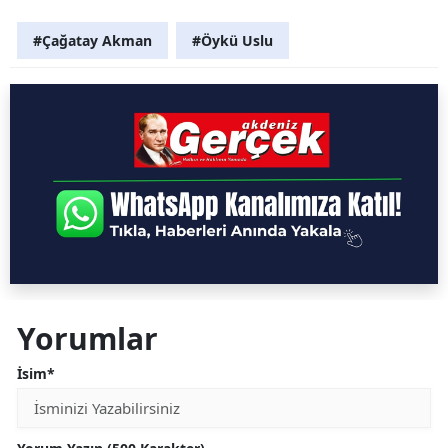
#Çağatay Akman
#Öykü Uslu
Yorumlar
İsim*