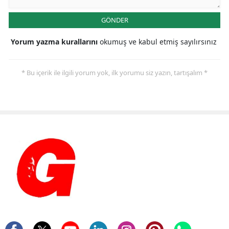
GÖNDER
Yorum yazma kurallarını
okumuş ve kabul etmiş sayılırsınız
* Bu içerik ile ilgili yorum yok, ilk yorumu siz yazın, tartışalım *