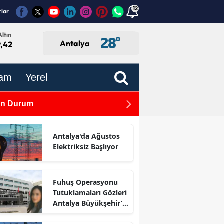
12
rlar
ltın
28
°
Antalya
9,42
am
Yerel
önem!
Eğitim-İş Genel Başkanı K
Antalya'da Ağustos
Elektriksiz Başlıyor
Fuhuş Operasyonu
Tutuklamaları Gözleri
Antalya Büyükşehir’e
Çevirdi