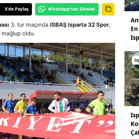
X'de Paylaş
Whatsapp'tan Gönder
An
pası
3. tur maçında
ISBAŞ Isparta 32 Spor
,
En 
0 mağlup oldu.
Is
Is
Is
Ko
Ça