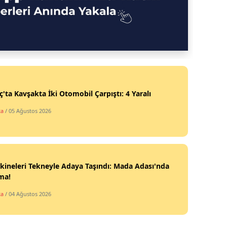
ç'ta Kavşakta İki Otomobil Çarpıştı: 4 Yaralı
ta
/ 05 Ağustos 2026
kineleri Tekneyle Adaya Taşındı: Mada Adası'nda
ma!
ta
/ 04 Ağustos 2026