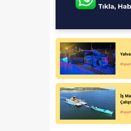
Yalva
#Ispar
İş Ma
Çalış
#Ispar