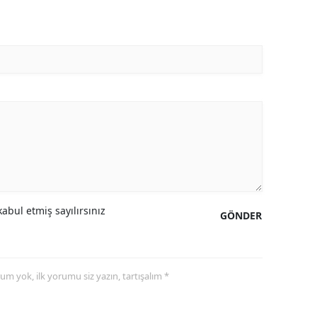
abul etmiş sayılırsınız
GÖNDER
yorum yok, ilk yorumu siz yazın, tartışalım *