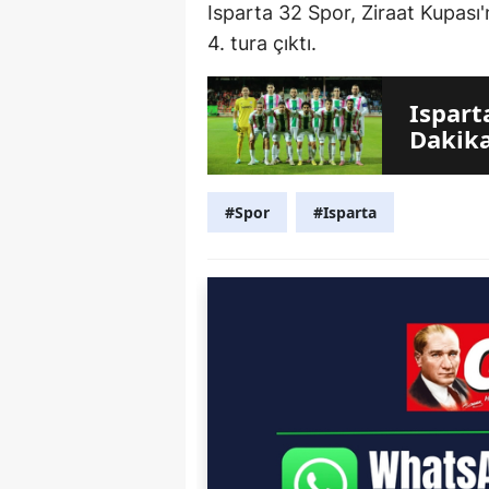
Isparta 32 Spor, Ziraat Kupas
4. tura çıktı.
Ispart
Dakika
#Spor
#Isparta