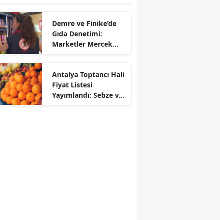
Demre ve Finike’de
Gıda Denetimi:
Marketler Mercek
Altına Alındı
Antalya Toptancı Hali
Fiyat Listesi
Yayımlandı: Sebze ve
Meyvede Son Durum