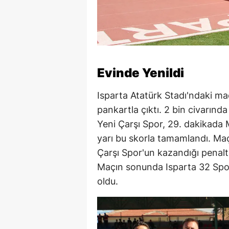
Evinde Yenildi
Isparta Atatürk Stadı'ndaki maç
pankartla çıktı. 2 bin civarınd
Yeni Çarşı Spor, 29. dakikada M
yarı bu skorla tamamlandı. Maç
Çarşı Spor'un kazandığı penaltı
Maçın sonunda Isparta 32 Spor
oldu.