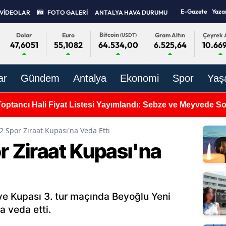
E-Gazete
Yaza
VİDEOLAR
FOTO GALERİ
ANTALYA HAVA DURUMU
Bitcoin
Dolar
Euro
Gram Altın
Çeyrek A
(USDT)
47,6051
55,1082
6.525,64
10.66
64.534,00
ar
Gündem
Antalya
Ekonomi
Spor
Yaş
Kabul Edildi: Gazi ve Şehit Yakınlarının Haklarında Yeni D
2 Spor Ziraat Kupası'na Veda Etti
r Ziraat Kupası'na
iye Kupası 3. tur maçında Beyoğlu Yeni
a veda etti.