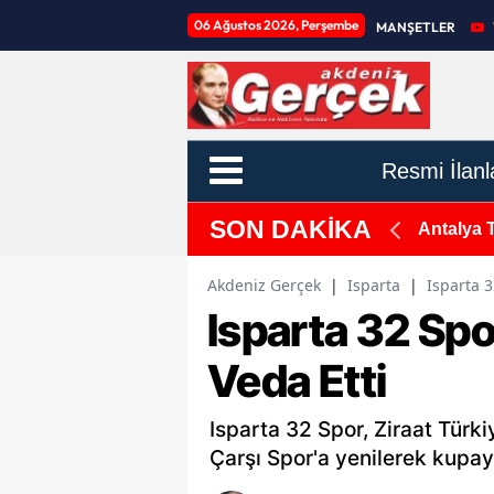
06 Ağustos 2026, Perşembe
MANŞETLER
Resmi İlanl
SON DAKİKA
ebze ve Meyvede Son Durum
TBMM'de 
Akdeniz Gerçek
|
Isparta
|
Isparta 3
Isparta 32 Spo
Veda Etti
Isparta 32 Spor, Ziraat Türk
Çarşı Spor'a yenilerek kupay