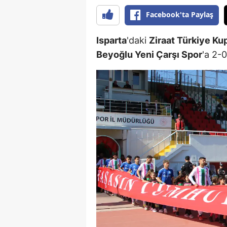
Facebook'ta Paylaş
Isparta
'daki
Ziraat Türkiye Ku
Beyoğlu Yeni Çarşı Spor
'a 2-