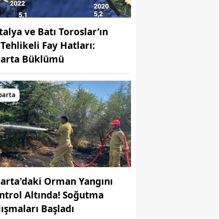
talya ve Batı Toroslar’ın
Tehlikeli Fay Hatları:
parta Büklümü
parta
parta'daki Orman Yangını
ntrol Altında! Soğutma
lışmaları Başladı