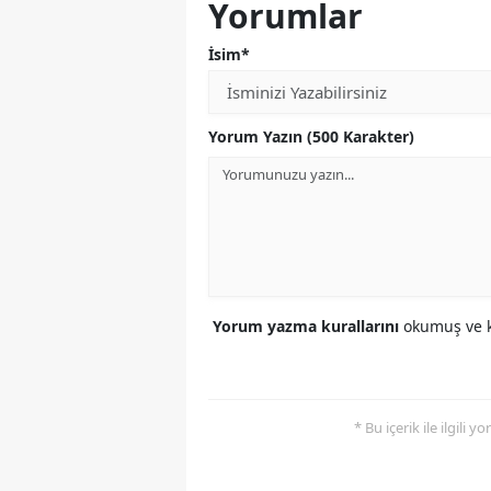
Yorumlar
İsim*
Yorum Yazın (500 Karakter)
Yorum yazma kurallarını
okumuş ve k
* Bu içerik ile ilgili 