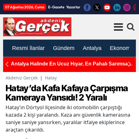
07 Ağustos 2026, Cuma
E-Gazete
Yazarlar
Resmi İlanlar
Gündem
Antalya
Ekonomi
e
Antalya Halinde En Ucuz Hıyar, En Pahalı Sarımsak
A
ve Yeşil Soğan
Ç
Akdeniz Gerçek
|
Hatay
Hatay’da Kafa Kafaya Çarpışma
Kameraya Yansıdı! 2 Yaralı
Hatay’ın Dörtyol ilçesinde iki otomobilin çarpıştığı
kazada 2 kişi yaralandı. Kaza anı güvenlik kamerasına
saniye saniye yansırken, yaralılar itfaiye ekiplerince
araçtan çıkarıldı.