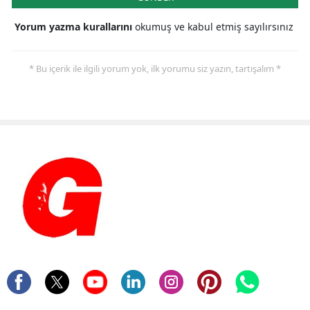
Yorum yazma kurallarını
okumuş ve kabul etmiş sayılırsınız
* Bu içerik ile ilgili yorum yok, ilk yorumu siz yazın, tartışalım *