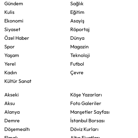
Gündem
Sağlık
Kulis
Eğitim
Ekonomi
Asayiş
Siyaset
Röportaj
Özel Haber
Dünya
Spor
Magazin
Yaşam
Teknoloji
Yerel
Futbol
Kadın
Çevre
Kültür Sanat
Akseki
Köşe Yazarları
Aksu
Foto Galeriler
Alanya
Manşetler Sayfası
Demre
İstanbul Borsası
Döşemealtı
Döviz Kurları
Elmalı
Altın Fiyatları